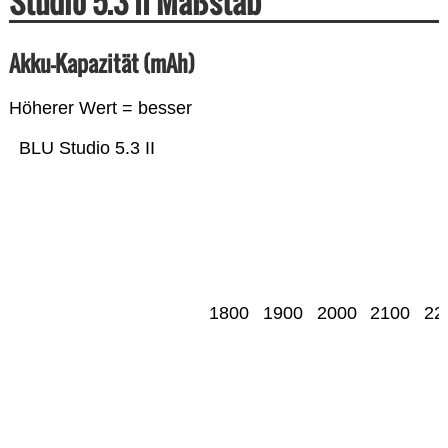
Studio 5.3 II Maßstab
Akku-Kapazität (mAh)
Höherer Wert = besser
BLU Studio 5.3 II
1800
1900
2000
2100
22