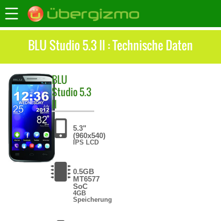
BLU Studio 5.3 II : Technische Daten
BLU
Studio 5.3
II
5.3"
(960x540)
IPS LCD
0.5GB
MT6577
SoC
4GB
Speicherung