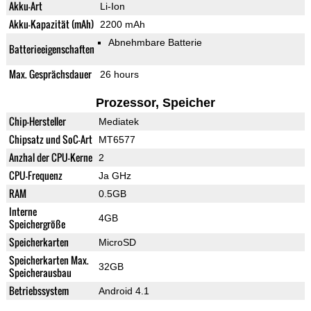
Akku-Art
Li-Ion
Akku-Kapazität (mAh)
2200 mAh
Abnehmbare Batterie
Batterieeigenschaften
Max. Gesprächsdauer
26 hours
Prozessor, Speicher
Chip-Hersteller
Mediatek
Chipsatz und SoC-Art
MT6577
Anzhal der CPU-Kerne
2
CPU-Frequenz
Ja GHz
RAM
0.5GB
Interne
4GB
Speichergröße
Speicherkarten
MicroSD
Speicherkarten Max.
32GB
Speicherausbau
Betriebssystem
Android 4.1