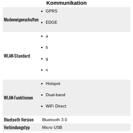
Kommunikation
GPRS
Modemeigenschaften
EDGE
a
b
WLAN-Standard
g
n
Hotspot
Dual-band
WLAN-Funktionen
WiFi Direct
Bluetooth Version
Bluetooth 3.0
Verbindungstyp
Micro USB