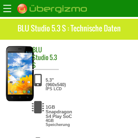
BLU Studio 5.3 S : Technische Daten
BLU
Studio 5.3
S
5.3"
(960x540)
IPS LCD
1GB
Snapdragon
S4 Play SoC
4GB
Speicherung