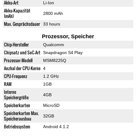
Akku-Art
Li-Ion
Akku-Kapazität
2800 mAh
(mAh)
Max. Gesprächsdauer
33 hours
Prozessor, Speicher
Chip-Hersteller
Qualcomm
Chipsatz und SoC-Art
Snapdragon S4 Play
Prozessor-Modell
MSM8225Q
Anzhal der CPU-Kerne
4
CPU-Frequenz
1.2 GHz
RAM
1GB
Interne
4GB
Speichergröße
Speicherkarten
MicroSD
Speicherkarten Max.
32GB
Speicherausbau
Betriebssystem
Android 4.1.2