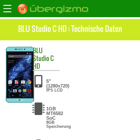
BLU Studio C HD : Technische Daten
BLU
Studio C
HD
5"
(1280x720)
IPS LCD
1GB
MT6582
SoC
8GB
Speicherung