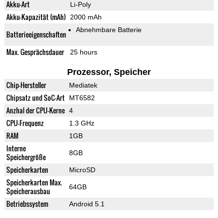
Akku-Art
Li-Poly
Akku-Kapazität (mAh)
2000 mAh
Abnehmbare Batterie
Batterieeigenschaften
Max. Gesprächsdauer
25 hours
Prozessor, Speicher
Chip-Hersteller
Mediatek
Chipsatz und SoC-Art
MT6582
Anzhal der CPU-Kerne
4
CPU-Frequenz
1.3 GHz
RAM
1GB
Interne
8GB
Speichergröße
Speicherkarten
MicroSD
Speicherkarten Max.
64GB
Speicherausbau
Betriebssystem
Android 5.1