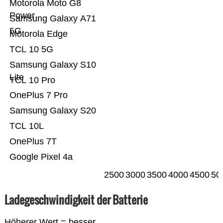
Motorola Moto G8
Power
Samsung Galaxy A71
5G
Motorola Edge
TCL 10 5G
Samsung Galaxy S10
Lite
TCL 10 Pro
OnePlus 7 Pro
Samsung Galaxy S20
TCL 10L
OnePlus 7T
Google Pixel 4a
2500
3000
3500
4000
4500
50
Ladegeschwindigkeit der Batterie
Höherer Wert = besser