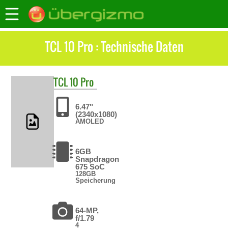
TCL 10 Pro : Technische Daten
TCL
10 Pro
6.47"
(2340x1080)
AMOLED
6GB
Snapdragon
675 SoC
128GB
Speicherung
64-MP,
f/1.79
4