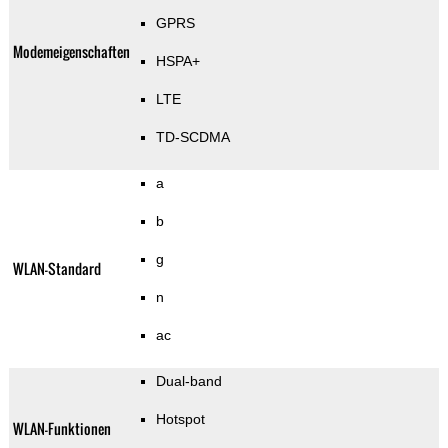
GPRS
Modemeigenschaften
HSPA+
LTE
TD-SCDMA
a
b
g
WLAN-Standard
n
ac
Dual-band
Hotspot
WLAN-Funktionen