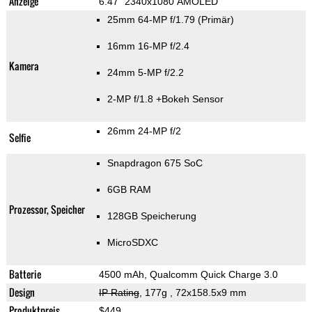
Anzeige
6.47" 2340x1080 AMOLED
25mm 64-MP f/1.79
(Primär)
16mm 16-MP f/2.4
Kamera
24mm 5-MP f/2.2
2-MP f/1.8
+Bokeh Sensor
26mm 24-MP f/2
Selfie
Snapdragon 675 SoC
6GB RAM
Prozessor, Speicher
128GB Speicherung
MicroSDXC
Batterie
4500 mAh, Qualcomm Quick Charge 3.0
Design
IP Rating
, 177g
, 72x158.5x9 mm
Produktpreis
$449