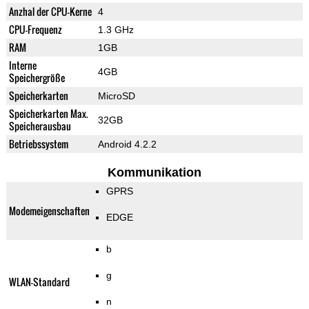
Anzhal der CPU-Kerne
4
CPU-Frequenz
1.3 GHz
RAM
1GB
Interne
4GB
Speichergröße
Speicherkarten
MicroSD
Speicherkarten Max.
32GB
Speicherausbau
Betriebssystem
Android 4.2.2
Kommunikation
GPRS
Modemeigenschaften
EDGE
b
g
WLAN-Standard
n