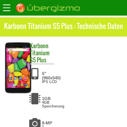
Karbonn Titanium S5 Plus : Technische Daten
Karbonn
Titanium
S5 Plus
5"
(960x540)
IPS LCD
1GB
4GB
Speicherung
8-MP
1