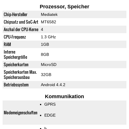
Prozessor, Speicher
Chip-Hersteller
Mediatek
Chipsatz und SoC-Art
MT6582
Anzhal der CPU-Kerne
4
CPU-Frequenz
1.3 GHz
RAM
1GB
Interne
8GB
Speichergröße
Speicherkarten
MicroSD
Speicherkarten Max.
32GB
Speicherausbau
Betriebssystem
Android 4.4.2
Kommunikation
GPRS
Modemeigenschaften
EDGE
b