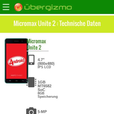
Micromax Unite 2 : Technische Daten
Micromax
Unite 2
4.7"
(800x480)
IPS LCD
1GB
MT6582
SoC
8GB
Speicherung
5-MP