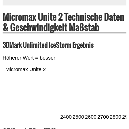
Micromax Unite 2 Technische Daten
& Geschwindigkeit Maßstab
3DMark Unlimited IceStorm Ergebnis
Höherer Wert = besser
Micromax Unite 2
2400
2500
2600
2700
2800
29