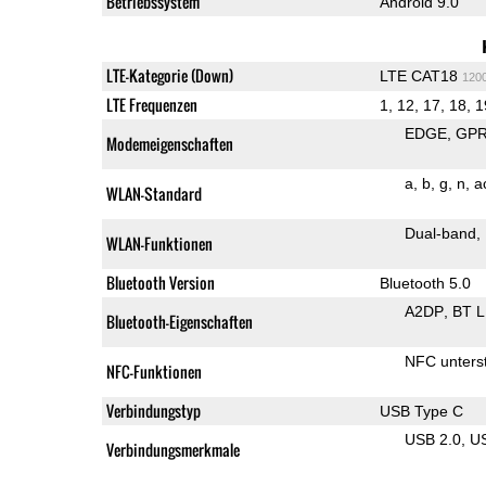
Betriebssystem
Android 9.0
LTE-Kategorie (Down)
LTE CAT18
120
LTE Frequenzen
1, 12, 17, 18, 1
EDGE
GP
Modemeigenschaften
a
b
g
n
a
WLAN-Standard
Dual-band
WLAN-Funktionen
Bluetooth Version
Bluetooth 5.0
A2DP
BT 
Bluetooth-Eigenschaften
NFC unterst
NFC-Funktionen
Verbindungstyp
USB Type C
USB 2.0
U
Verbindungsmerkmale