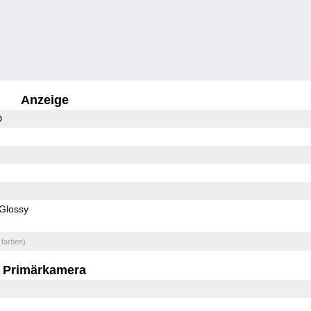
Anzeige
D
Glossy
 farben)
Primärkamera