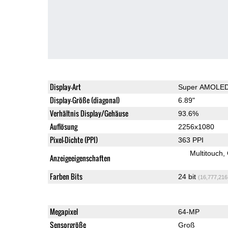
Display-Art
Super AMOLE
Display-Größe (diagonal)
6.89"
Verhältnis Display/Gehäuse
93.6%
Auflösung
2256x1080
Pixel-Dichte (PPI)
363 PPI
Multitouch
Anzeigeeigenschaften
Farben Bits
24 bit
(16,777,216
Megapixel
64-MP
Sensorgröße
Groß