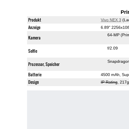
Pri
Produkt
Vivo NEX 3
(La
Anzeige
6.89" 2256x1
64-MP
(Pri
Kamera
f/2.09
Selfie
Snapdrago
Prozessor, Speicher
Batterie
4500 mAh, Sup
Design
IP Rating
, 217