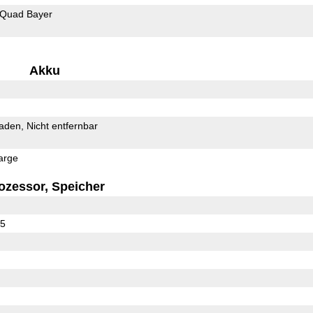
Quad Bayer
Akku
Laden
Nicht entfernbar
arge
ozessor, Speicher
55