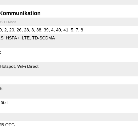
Kommunikation
0/211 Mbps
9, 2, 20, 26, 28, 3, 38, 39, 4, 40, 41, 5, 7, 8
RS
HSPA+
LTE
TD-SCDMA
c
Hotspot
WiFi Direct
LE
ützt
SB OTG