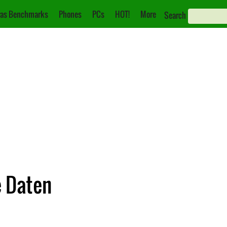
as Benchmarks
Phones
PCs
HOT!
More
Search
e Daten