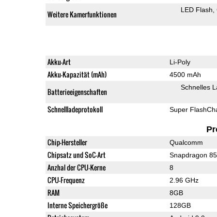
LED Flash
Weitere Kamerfunktionen
Akku-Art
Li-Poly
Akku-Kapazität (mAh)
4500 mAh
Schnelles 
Batterieeigenschaften
Schnellladeprotokoll
Super FlashCh
Pr
Chip-Hersteller
Qualcomm
Chipsatz und SoC-Art
Snapdragon 8
Anzhal der CPU-Kerne
8
CPU-Frequenz
2.96 GHz
RAM
8GB
Interne Speichergröße
128GB