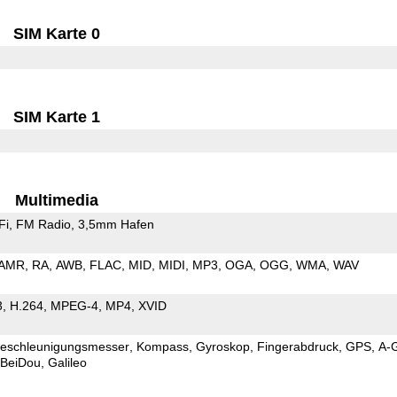
SIM Karte 0
SIM Karte 1
Multimedia
Fi
FM Radio
3,5mm Hafen
AMR
RA
AWB
FLAC
MID
MIDI
MP3
OGA
OGG
WMA
WAV
3
H.264
MPEG-4
MP4
XVID
eschleunigungsmesser
Kompass
Gyroskop
Fingerabdruck
GPS
A-
BeiDou
Galileo