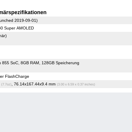
märspezifikationen
unched 2019-09-01)
080 Super AMOLED
mär)
n 855 SoC
8GB RAM
128GB Speicherung
er FlashCharge
g
, 76.14x167.44x9.4 mm
(7.7oz)
(3.00 x 6.59 x 0.37 inches)