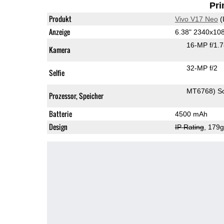
Pri
Produkt
Vivo V17 Neo
(
Anzeige
6.38" 2340x1
16-MP f/1.
Kamera
32-MP f/2
Selfie
MT6768) S
Prozessor, Speicher
Batterie
4500 mAh
Design
IP Rating
, 179