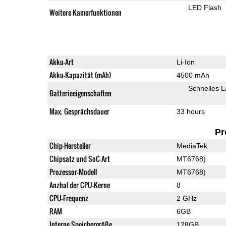
LED Flash
Weitere Kamerfunktionen
Akku-Art
Li-Ion
Akku-Kapazität (mAh)
4500 mAh
Schnelles 
Batterieeigenschaften
Max. Gesprächsdauer
33 hours
Pr
Chip-Hersteller
MediaTek
Chipsatz und SoC-Art
MT6768)
Prozessor-Modell
MT6768)
Anzhal der CPU-Kerne
8
CPU-Frequenz
2 GHz
RAM
6GB
Interne Speichergröße
128GB