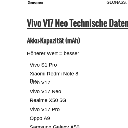
Sensoren
GLONASS
Vivo V17 Neo Technische Dat
Akku-Kapazität (mAh)
Höherer Wert = besser
Vivo S1 Pro
Xiaomi Redmi Note 8
Pro
Vivo V17
Vivo V17 Neo
Realme X50 5G
Vivo V17 Pro
Oppo A9
Samsung Galaxy A50