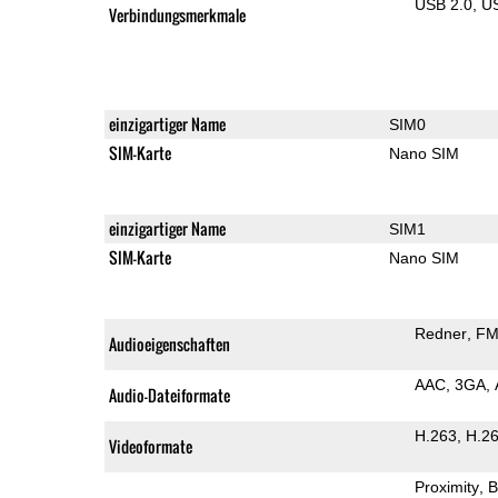
USB 2.0
U
Verbindungsmerkmale
einzigartiger Name
SIM0
SIM-Karte
Nano SIM
einzigartiger Name
SIM1
SIM-Karte
Nano SIM
Redner
FM
Audioeigenschaften
AAC
3GA
Audio-Dateiformate
H.263
H.2
Videoformate
Proximity
B