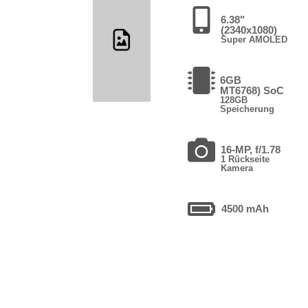
6.38"
(2340x1080)
Super AMOLED
6GB
MT6768) SoC
128GB
Speicherung
16-MP, f/1.78
1 Rückseite
Kamera
4500 mAh