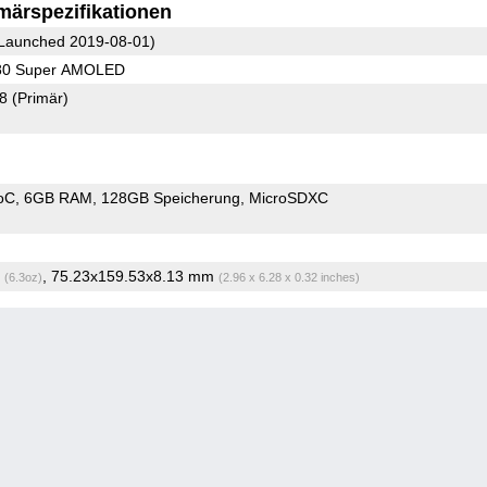
märspezifikationen
Launched 2019-08-01)
080 Super AMOLED
78
(Primär)
oC
6GB RAM
128GB Speicherung
MicroSDXC
g
, 75.23x159.53x8.13 mm
(6.3oz)
(2.96 x 6.28 x 0.32 inches)