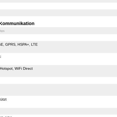
Kommunikation
bps
GE
GPRS
HSPA+
LTE
c
Hotspot
WiFi Direct
ützt