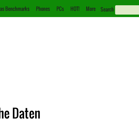
as Benchmarks
Phones
PCs
HOT!
More
Search
che Daten