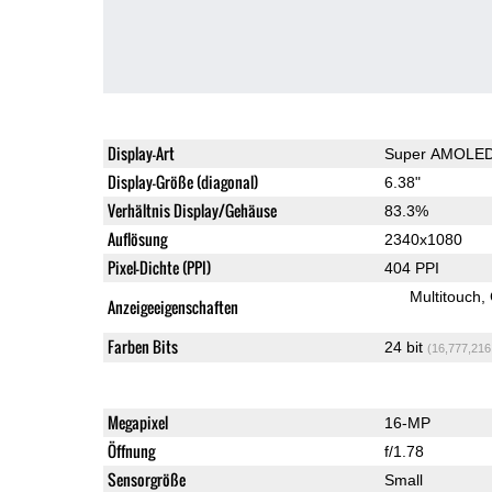
Display-Art
Super AMOLE
Display-Größe (diagonal)
6.38"
Verhältnis Display/Gehäuse
83.3%
Auflösung
2340x1080
Pixel-Dichte (PPI)
404 PPI
Multitouch
Anzeigeeigenschaften
Farben Bits
24 bit
(16,777,216
Megapixel
16-MP
Öffnung
f/1.78
Sensorgröße
Small