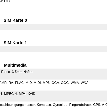
SB OTG
SIM Karte 0
SIM Karte 1
Multimedia
 Radio
3,5mm Hafen
AMR
RA
FLAC
MID
MIDI
MP3
OGA
OGG
WMA
WAV
64
MPEG-4
MP4
XVID
eschleunigungsmesser
Kompass
Gyroskop
Fingerabdruck
GPS
A-