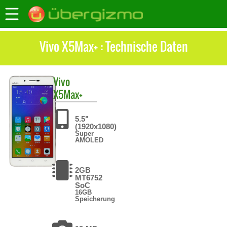
Vivo X5Max+ : Technische Daten
Vivo
X5Max+
5.5"
(1920x1080)
Super
AMOLED
2GB
MT6752
SoC
16GB
Speicherung