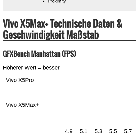
Proximity
Vivo X5Max+ Technische Daten &
Geschwindigkeit Maßstab
GFXBench Manhattan (FPS)
Höherer Wert = besser
Vivo X5Pro
Vivo X5Max+
4.9
5.1
5.3
5.5
5.7