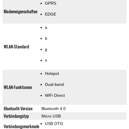
GPRS
Modemeigenschaften
EDGE
a
b
WLAN-Standard
g
n
Hotspot
Dual-band
WLAN-Funktionen
WiFi Direct
Bluetooth Version
Bluetooth 4.0
Verbindungstyp
Micro USB
USB OTG
Verbindungsmerkmale