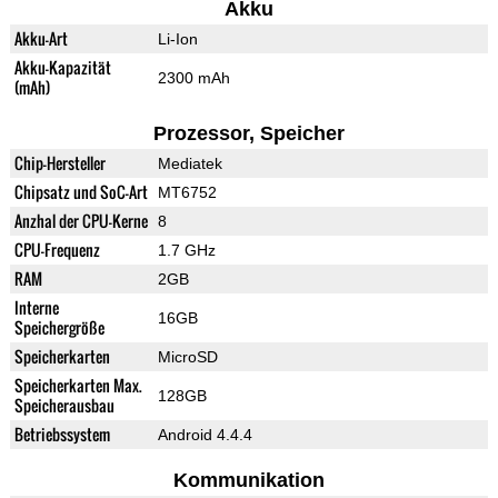
Akku
Akku-Art
Li-Ion
Akku-Kapazität
2300 mAh
(mAh)
Prozessor, Speicher
Chip-Hersteller
Mediatek
Chipsatz und SoC-Art
MT6752
Anzhal der CPU-Kerne
8
CPU-Frequenz
1.7 GHz
RAM
2GB
Interne
16GB
Speichergröße
Speicherkarten
MicroSD
Speicherkarten Max.
128GB
Speicherausbau
Betriebssystem
Android 4.4.4
Kommunikation