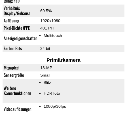
(diagonal)
Verhältnis
69.5%
Display/Gehäuse
Auflösung
1920x1080
Pixel-Dichte (PPI)
401 PPI
Multitouch
Anzeigeeigenschaften
Farben Bits
24 bit
Primärkamera
Megapixel
13-MP
Sensorgröße
Small
Blitz
Weitere
Kamerfunktionen
HDR foto
1080p/30fps
Videoauflösungen