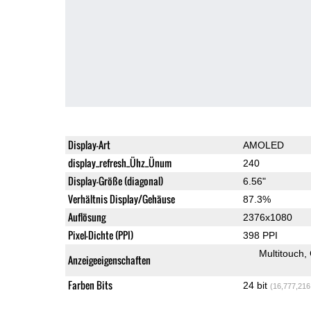
Display-Art
AMOLED
display_refresh_Ühz_Ünum
240
Display-Größe (diagonal)
6.56"
Verhältnis Display/Gehäuse
87.3%
Auflösung
2376x1080
Pixel-Dichte (PPI)
398 PPI
Multitouch
Anzeigeeigenschaften
Farben Bits
24 bit
(16,777,216