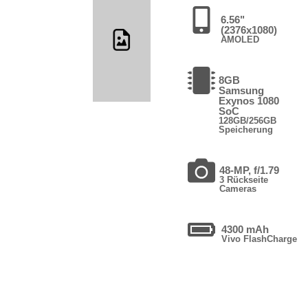
6.56"
(2376x1080)
AMOLED
8GB
Samsung
Exynos 1080
SoC
128GB/256GB
Speicherung
48-MP, f/1.79
3 Rückseite
Cameras
4300 mAh
Vivo FlashCharge