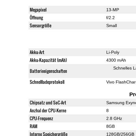
Megapixel
13-MP
Öffnung
f/2.2
Sensorgröße
Small
Akku-Art
Li-Poly
Akku-Kapazität (mAh)
4300 mAh
Schnelles 
Batterieeigenschaften
Schnellladeprotokoll
Vivo FlashCha
Pr
Chipsatz und SoC-Art
Samsung Exyn
Anzhal der CPU-Kerne
8
CPU-Frequenz
2.8 GHz
RAM
8GB
Interne Speichergröße
128GB/256GB