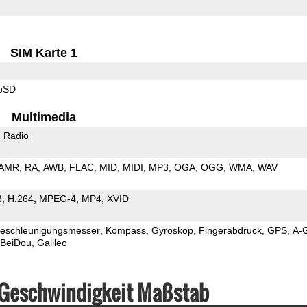
SIM Karte 1
roSD
Multimedia
 Radio
AMR
RA
AWB
FLAC
MID
MIDI
MP3
OGA
OGG
WMA
WAV
3
H.264
MPEG-4
MP4
XVID
eschleunigungsmesser
Kompass
Gyroskop
Fingerabdruck
GPS
A-
BeiDou
Galileo
 Geschwindigkeit Maßstab