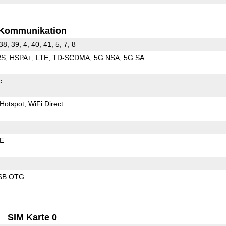
Kommunikation
38, 39, 4, 40, 41, 5, 7, 8
RS
HSPA+
LTE
TD-SCDMA
5G NSA
5G SA
c
Hotspot
WiFi Direct
LE
SB OTG
SIM Karte 0