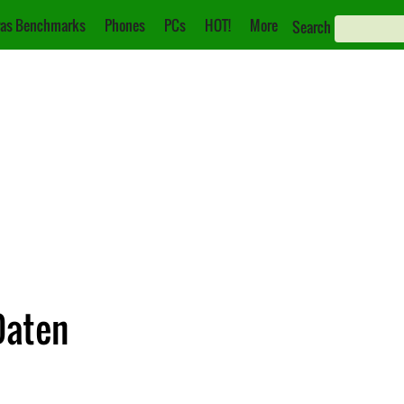
as Benchmarks
Phones
PCs
HOT!
More
Search
Daten