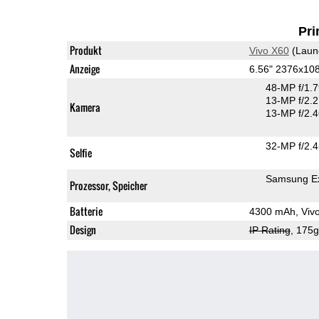
Pri
Produkt
Vivo X60
(Laun
Anzeige
6.56" 2376x1
48-MP f/1.
13-MP f/2.2
Kamera
13-MP f/2.
32-MP f/2.
Selfie
Samsung E
Prozessor, Speicher
Batterie
4300 mAh, Viv
Design
IP Rating
, 175