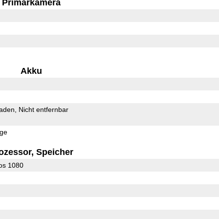
Primärkamera
Akku
Laden
Nicht entfernbar
rge
ozessor, Speicher
os 1080