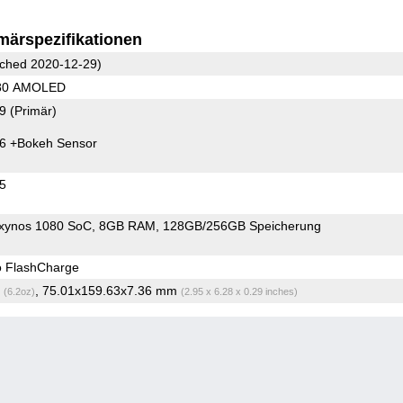
märspezifikationen
ched 2020-12-29)
080 AMOLED
79
(Primär)
46
+Bokeh Sensor
45
xynos 1080 SoC
8GB RAM
128GB/256GB Speicherung
o FlashCharge
g
, 75.01x159.63x7.36 mm
(6.2oz)
(2.95 x 6.28 x 0.29 inches)