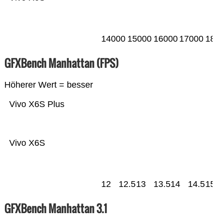
14000
15000
16000
17000
18
GFXBench Manhattan (FPS)
Höherer Wert = besser
Vivo X6S Plus
Vivo X6S
12
12.5
13
13.5
14
14.5
15
GFXBench Manhattan 3.1