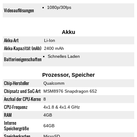
1080p/30fps
Videoauflösungen
Akku
Akku-Art
Li-Ion
Akku-Kapazität (mAh)
2400 mAh
Schnelles Laden
Batterieeigenschaften
Prozessor, Speicher
Chip-Hersteller
Qualcomm
Chipsatz und SoC-Art
MSM8976 Snapdragon 652
Anzhal der CPU-Kerne
8
CPU-Frequenz
4x1.8 & 4x1.4 GHz
RAM
4GB
Interne
64GB
Speichergröße
Speicherkarten
MicroSD