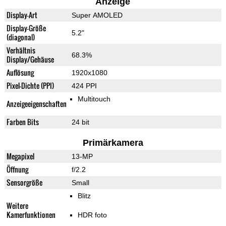
Anzeige
Display-Art
Super AMOLED
Display-Größe
5.2"
(diagonal)
Verhältnis
68.3%
Display/Gehäuse
Auflösung
1920x1080
Pixel-Dichte (PPI)
424 PPI
Multitouch
Anzeigeeigenschaften
Farben Bits
24 bit
Primärkamera
Megapixel
13-MP
Öffnung
f/2.2
Sensorgröße
Small
Blitz
Weitere
Kamerfunktionen
HDR foto