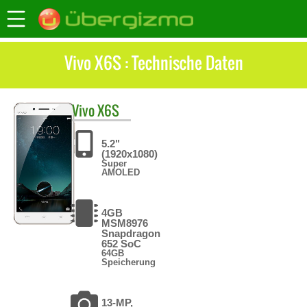
Vivo X6S : Technische Daten
Vivo
X6S
5.2"
(1920x1080)
Super
AMOLED
4GB
MSM8976
Snapdragon
652 SoC
64GB
Speicherung
13-MP,