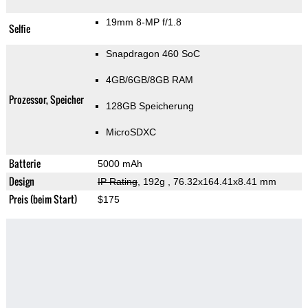
19mm 8-MP f/1.8
Selfie
Snapdragon 460 SoC
4GB/6GB/8GB RAM
Prozessor, Speicher
128GB Speicherung
MicroSDXC
Batterie
5000 mAh
Design
IP Rating
, 192g
, 76.32x164.41x8.41 mm
Preis (beim Start)
$175