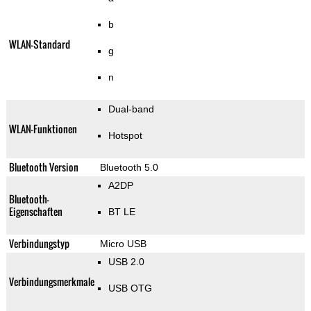
b
WLAN-Standard
g
n
Dual-band
WLAN-Funktionen
Hotspot
Bluetooth Version
Bluetooth 5.0
A2DP
Bluetooth-
Eigenschaften
BT LE
Verbindungstyp
Micro USB
USB 2.0
Verbindungsmerkmale
USB OTG