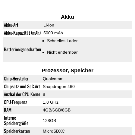
Akku
Akku-Art
Li-Ion
Akku-Kapazität (mAh)
5000 mAh
Schnelles Laden
Batterieeigenschaften
Nicht entfernbar
Prozessor, Speicher
Chip-Hersteller
Qualcomm
Chipsatz und SoC-Art
Snapdragon 460
Anzhal der CPU-Kerne
8
CPU-Frequenz
1.8 GHz
RAM
4GB/6GB/8GB
Interne
128GB
Speichergröße
Speicherkarten
MicroSDXC