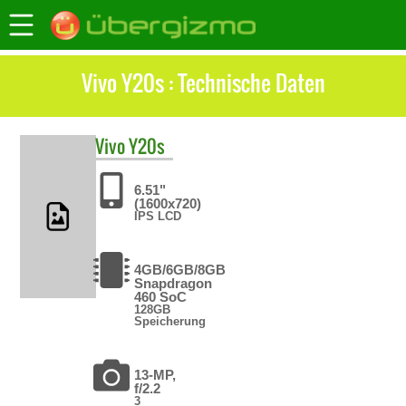
Vivo Y20s : Technische Daten
Vivo
Y20s
6.51"
(1600x720)
IPS LCD
4GB/6GB/8GB
Snapdragon
460 SoC
128GB
Speicherung
13-MP,
f/2.2
3