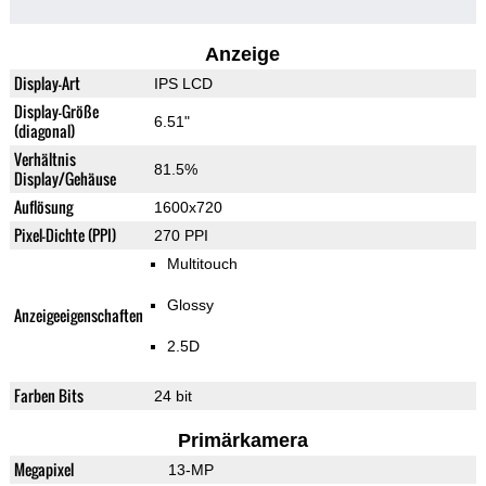
Anzeige
Display-Art
IPS LCD
Display-Größe
6.51"
(diagonal)
Verhältnis
81.5%
Display/Gehäuse
Auflösung
1600x720
Pixel-Dichte (PPI)
270 PPI
Multitouch
Glossy
Anzeigeeigenschaften
2.5D
Farben Bits
24 bit
Primärkamera
Megapixel
13-MP