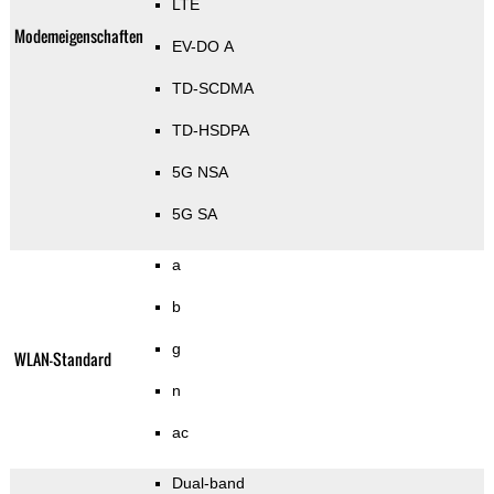
LTE
Modemeigenschaften
EV-DO A
TD-SCDMA
TD-HSDPA
5G NSA
5G SA
a
b
g
WLAN-Standard
n
ac
Dual-band