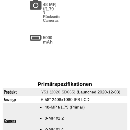
48-MP,
f/1.79
3
Rückseite
Cameras
5000
mAh
Primärspezifikationen
Produkt
Y51 (2020 SD665)
(Launched 2020-12-03)
Anzeige
6.58" 2408x1080 IPS LCD
48-MP f/1.79
(Primär)
8-MP f/2.2
Kamera
2-MP f/2.4