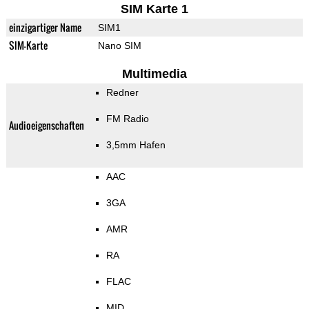
SIM Karte 1
einzigartiger Name
SIM1
SIM-Karte
Nano SIM
Multimedia
Redner
FM Radio
Audioeigenschaften
3,5mm Hafen
AAC
3GA
AMR
RA
FLAC
MID