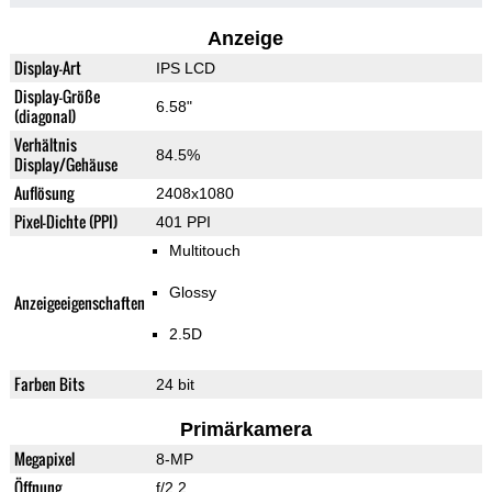
Anzeige
Display-Art
IPS LCD
Display-Größe
6.58"
(diagonal)
Verhältnis
84.5%
Display/Gehäuse
Auflösung
2408x1080
Pixel-Dichte (PPI)
401 PPI
Multitouch
Glossy
Anzeigeeigenschaften
2.5D
Farben Bits
24 bit
Primärkamera
Megapixel
8-MP
Öffnung
f/2.2