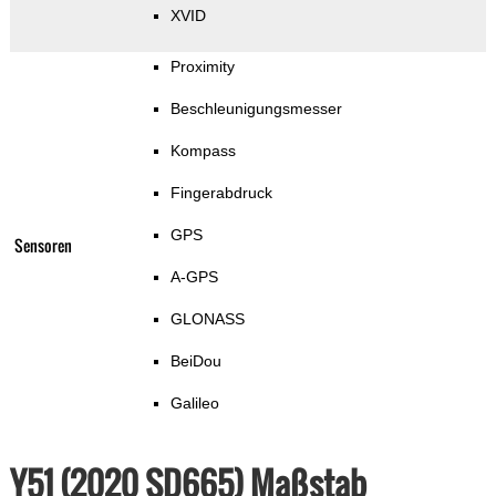
XVID
Proximity
Beschleunigungsmesser
Kompass
Fingerabdruck
GPS
Sensoren
A-GPS
GLONASS
BeiDou
Galileo
Y51 (2020 SD665) Maßstab