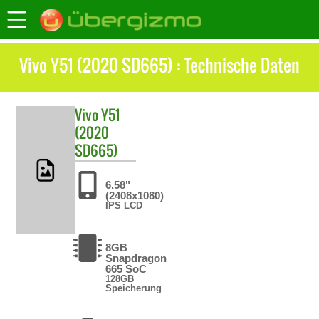
Vivo Y51 (2020 SD665) : Technische Daten
Vivo
Y51
(2020
SD665)
6.58"
(2408x1080)
IPS LCD
8GB
Snapdragon
665 SoC
128GB
Speicherung