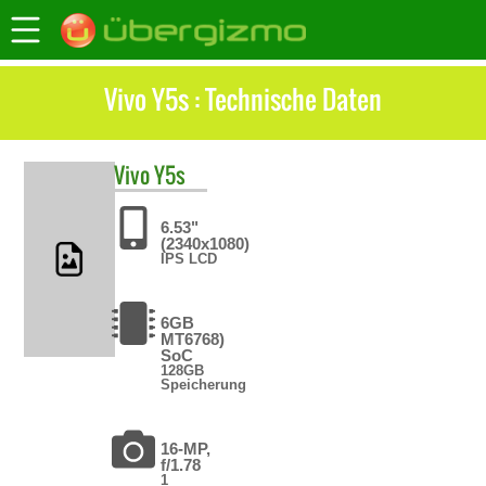
Vivo Y5s : Technische Daten
Vivo
Y5s
6.53"
(2340x1080)
IPS LCD
6GB
MT6768)
SoC
128GB
Speicherung
16-MP,
f/1.78
1