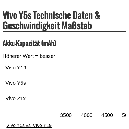
Vivo Y5s Technische Daten &
Geschwindigkeit Maßstab
Akku-Kapazität (mAh)
Höherer Wert = besser
Vivo Y19
Vivo Y5s
Vivo Z1x
3500
4000
4500
50
Vivo Y5s vs. Vivo Y19