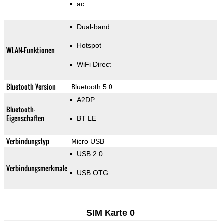
ac
Dual-band
Hotspot
WLAN-Funktionen
WiFi Direct
Bluetooth Version
Bluetooth 5.0
A2DP
Bluetooth-
Eigenschaften
BT LE
Verbindungstyp
Micro USB
USB 2.0
Verbindungsmerkmale
USB OTG
SIM Karte 0