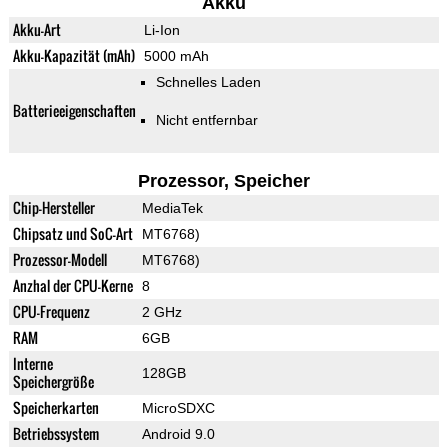
Akku
Akku-Art
Li-Ion
Akku-Kapazität (mAh)
5000 mAh
Schnelles Laden
Batterieeigenschaften
Nicht entfernbar
Prozessor, Speicher
Chip-Hersteller
MediaTek
Chipsatz und SoC-Art
MT6768)
Prozessor-Modell
MT6768)
Anzhal der CPU-Kerne
8
CPU-Frequenz
2 GHz
RAM
6GB
Interne
128GB
Speichergröße
Speicherkarten
MicroSDXC
Betriebssystem
Android 9.0