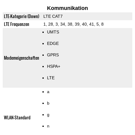
Kommunikation
LTE-Kategorie (Down)
LTE CAT7
LTE Frequenzen
1, 28, 3, 34, 38, 39, 40, 41, 5, 8
UMTS
EDGE
GPRS
Modemeigenschaften
HSPA+
LTE
a
b
g
WLAN-Standard
n