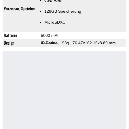
6GB RAM
Prozessor, Speicher
128GB Speicherung
MicroSDXC
Batterie
5000 mAh
Design
IP Rating
, 193g
, 76.47x162.15x8.89 mm