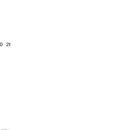
0
26250