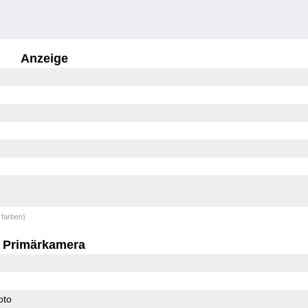
Anzeige
 farben)
Primärkamera
oto