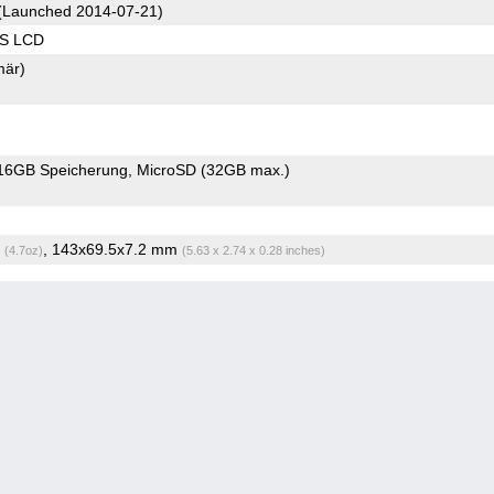
(Launched 2014-07-21)
PS LCD
mär)
16GB Speicherung
MicroSD (32GB max.)
g
, 143x69.5x7.2 mm
(4.7oz)
(5.63 x 2.74 x 0.28 inches)