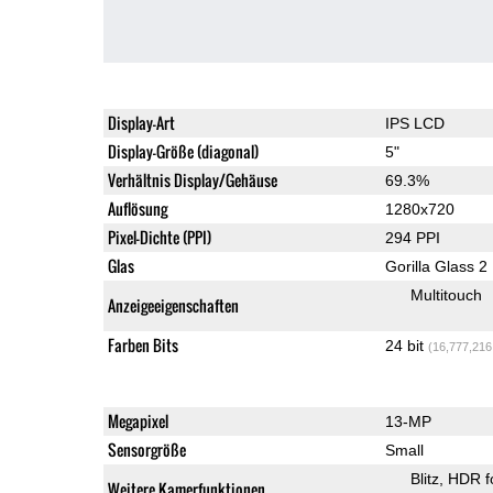
Display-Art
IPS LCD
Display-Größe (diagonal)
5"
Verhältnis Display/Gehäuse
69.3%
Auflösung
1280x720
Pixel-Dichte (PPI)
294 PPI
Glas
Gorilla Glass 2
Multitouch
Anzeigeeigenschaften
Farben Bits
24 bit
(16,777,216
Megapixel
13-MP
Sensorgröße
Small
Blitz
HDR f
Weitere Kamerfunktionen