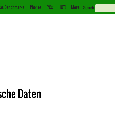
as Benchmarks
Phones
PCs
HOT!
More
Search
sche Daten