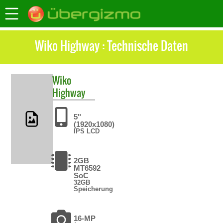
Wiko Highway : Technische Daten
Wiko
Highway
5"
(1920x1080)
IPS LCD
2GB
MT6592
SoC
32GB
Speicherung
16-MP