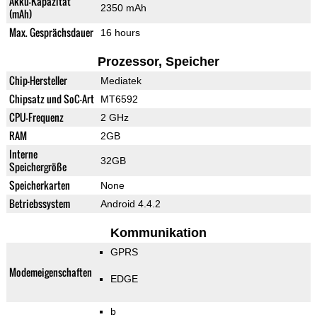
Akku-Kapazität
2350 mAh
(mAh)
Max. Gesprächsdauer
16 hours
Prozessor, Speicher
Chip-Hersteller
Mediatek
Chipsatz und SoC-Art
MT6592
CPU-Frequenz
2 GHz
RAM
2GB
Interne
32GB
Speichergröße
Speicherkarten
None
Betriebssystem
Android 4.4.2
Kommunikation
GPRS
Modemeigenschaften
EDGE
b