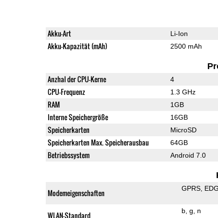
Akku-Art
Li-Ion
Akku-Kapazität (mAh)
2500 mAh
Pr
Anzhal der CPU-Kerne
4
CPU-Frequenz
1.3 GHz
RAM
1GB
Interne Speichergröße
16GB
Speicherkarten
MicroSD
Speicherkarten Max. Speicherausbau
64GB
Betriebssystem
Android 7.0
GPRS
ED
Modemeigenschaften
b
g
n
WLAN-Standard