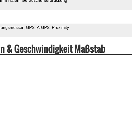
5mm Hafen
Geräuschunterdrückung
gungsmesser
GPS
A-GPS
Proximity
en & Geschwindigkeit Maßstab