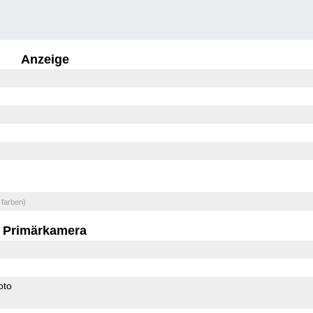
Anzeige
 farben)
Primärkamera
oto