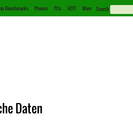
as Benchmarks
Phones
PCs
HOT!
More
Search
che Daten