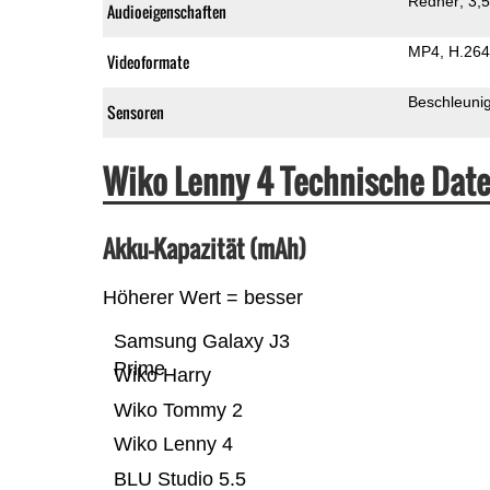
Redner
3,
Audioeigenschaften
MP4
H.264
Videoformate
Beschleuni
Sensoren
Wiko Lenny 4 Technische Dat
Akku-Kapazität (mAh)
Höherer Wert = besser
Samsung Galaxy J3
Prime
Wiko Harry
Wiko Tommy 2
Wiko Lenny 4
BLU Studio 5.5