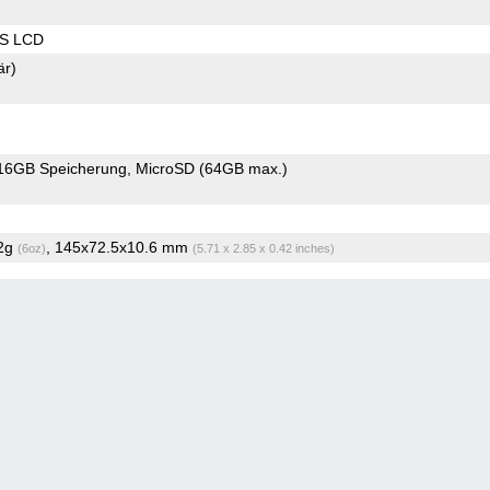
PS LCD
är)
16GB Speicherung
MicroSD (64GB max.)
.2g
, 145x72.5x10.6 mm
(6oz)
(5.71 x 2.85 x 0.42 inches)