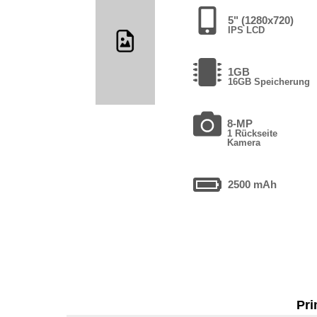
5" (1280x720)
IPS LCD
1GB
16GB Speicherung
8-MP
1 Rückseite
Kamera
2500 mAh
Pri