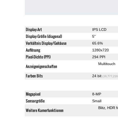
Display-Art
IPS LCD
Display-Größe (diagonal)
5"
Verhältnis Display/Gehäuse
65.6%
Auflösung
1280x720
Pixel-Dichte (PPI)
294 PPI
Multitouch
Anzeigeeigenschaften
Farben Bits
24 bit
(16,777,216
Megapixel
8-MP
Sensorgröße
Small
Blitz
HDR f
Weitere Kamerfunktionen