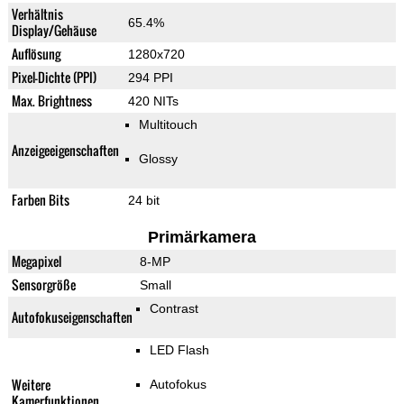
Verhältnis
65.4%
Display/Gehäuse
Auflösung
1280x720
Pixel-Dichte (PPI)
294 PPI
Max. Brightness
420 NITs
Multitouch
Anzeigeeigenschaften
Glossy
Farben Bits
24 bit
Primärkamera
Megapixel
8-MP
Sensorgröße
Small
Contrast
Autofokuseigenschaften
LED Flash
Weitere
Autofokus
Kamerfunktionen