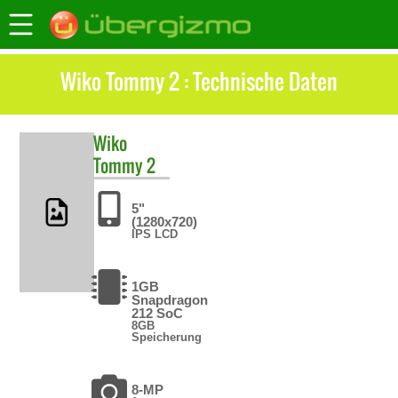
Wiko Tommy 2 : Technische Daten
Wiko
Tommy 2
5"
(1280x720)
IPS LCD
1GB
Snapdragon
212 SoC
8GB
Speicherung
8-MP