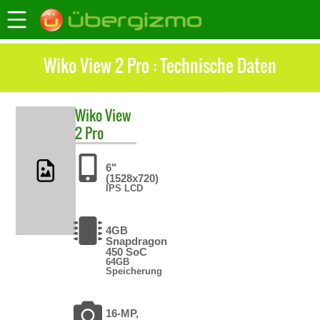
Wiko View 2 Pro : Technische Daten
Wiko
View
2 Pro
6"
(1528x720)
IPS LCD
4GB
Snapdragon
450 SoC
64GB
Speicherung
16-MP,