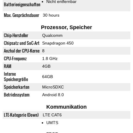
Nicht entfernbar
Batterieeigenschaften
Max. Gesprächsdauer
30 hours
Prozessor, Speicher
Chip-Hersteller
Qualcomm
Chipsatz und SoC-Art
Snapdragon 450
Anzhal der CPU-Kerne
8
CPU-Frequenz
1.8 GHz
RAM
4GB
Interne
64GB
Speichergröße
Speicherkarten
MicroSDXC
Betriebssystem
Android 8.0
Kommunikation
LTE-Kategorie (Down)
LTE CAT6
UMTS