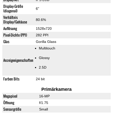
Display-Größe
6"
(diagonal)
Verhältnis
80.6%
Display/Gehäuse
Auflösung
1528x720
Pixel-Dichte (PPI)
282 PPI
Glas
Gorilla Glass
Multitouch
Glossy
Anzeigeeigenschaften
2.5D
Farben Bits
24 bit
Primärkamera
Megapixel
16-MP
Öffnung
f/1.75
Sensorgröße
Small