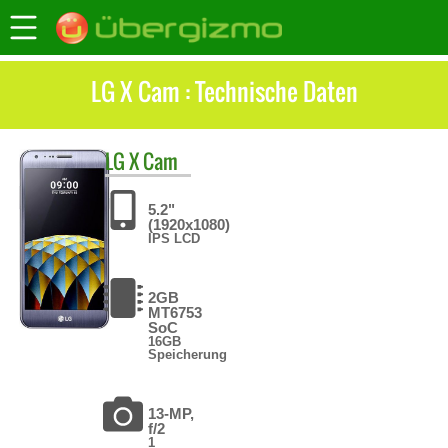
LG X Cam : Technische Daten
LG
X Cam
5.2"
(1920x1080)
IPS LCD
2GB
MT6753
SoC
16GB
Speicherung
13-MP,
f/2
1