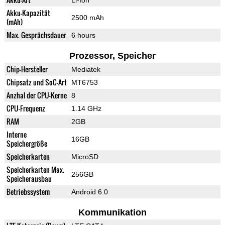
Li-Ion
Akku-Kapazität
2500 mAh
(mAh)
Max. Gesprächsdauer
6 hours
Prozessor, Speicher
Chip-Hersteller
Mediatek
Chipsatz und SoC-Art
MT6753
Anzhal der CPU-Kerne
8
CPU-Frequenz
1.14 GHz
RAM
2GB
Interne
16GB
Speichergröße
Speicherkarten
MicroSD
Speicherkarten Max.
256GB
Speicherausbau
Betriebssystem
Android 6.0
Kommunikation