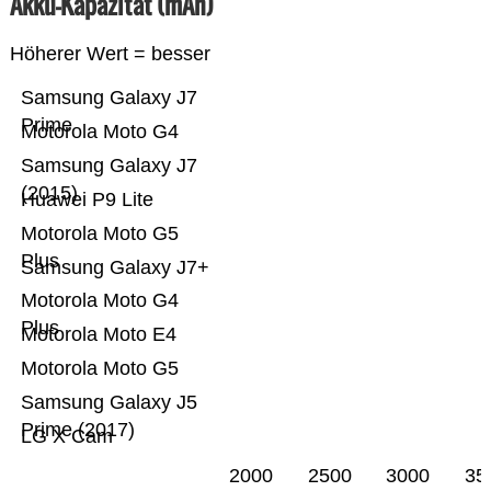
Akku-Kapazität (mAh)
Höherer Wert = besser
Samsung Galaxy J7
Prime
Motorola Moto G4
Samsung Galaxy J7
(2015)
Huawei P9 Lite
Motorola Moto G5
Plus
Samsung Galaxy J7+
Motorola Moto G4
Plus
Motorola Moto E4
Motorola Moto G5
Samsung Galaxy J5
Prime (2017)
LG X Cam
2000
2500
3000
35