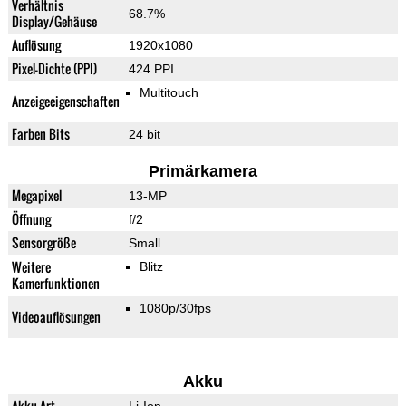
Verhältnis
68.7%
Display/Gehäuse
Auflösung
1920x1080
Pixel-Dichte (PPI)
424 PPI
Multitouch
Anzeigeeigenschaften
Farben Bits
24 bit
Primärkamera
Megapixel
13-MP
Öffnung
f/2
Sensorgröße
Small
Weitere
Blitz
Kamerfunktionen
1080p/30fps
Videoauflösungen
Akku
Akku-Art