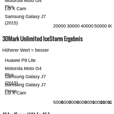
Motorola Moto G4
Plus
LG X Cam
Samsung Galaxy J7
(2015)
20000
30000
40000
50000
60
3DMark Unlimited IceStorm Ergebnis
Höherer Wert = besser
Huawei P9 Lite
Motorola Moto G4
Plus
Samsung Galaxy J7
(2015)
Samsung Galaxy J7
Prime
LG X Cam
5000
6000
7000
8000
9000
10000
11000
12