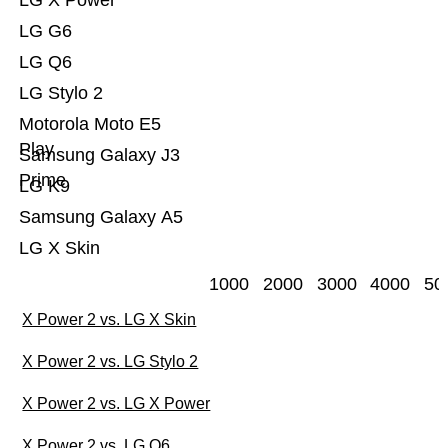
LG X Power
LG G6
LG Q6
LG Stylo 2
Motorola Moto E5
Play
Samsung Galaxy J3
Prime
LG K9
Samsung Galaxy A5
LG X Skin
1000
2000
3000
4000
50
X Power 2 vs. LG X Skin
X Power 2 vs. LG Stylo 2
X Power 2 vs. LG X Power
X Power 2 vs. LG Q6