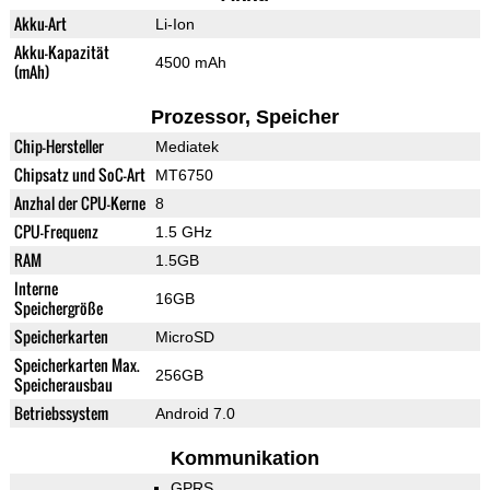
Akku-Art
Li-Ion
Akku-Kapazität
4500 mAh
(mAh)
Prozessor, Speicher
Chip-Hersteller
Mediatek
Chipsatz und SoC-Art
MT6750
Anzhal der CPU-Kerne
8
CPU-Frequenz
1.5 GHz
RAM
1.5GB
Interne
16GB
Speichergröße
Speicherkarten
MicroSD
Speicherkarten Max.
256GB
Speicherausbau
Betriebssystem
Android 7.0
Kommunikation
GPRS