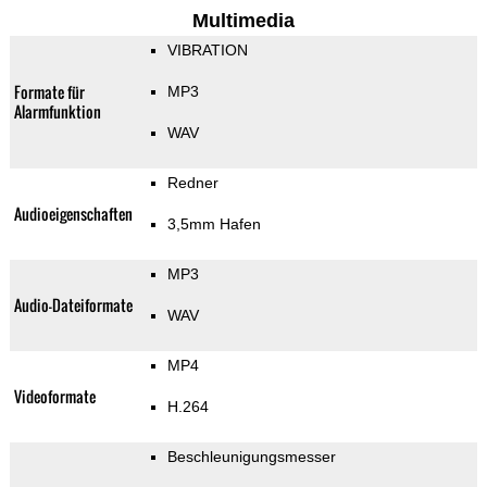
Multimedia
VIBRATION
Formate für
MP3
Alarmfunktion
WAV
Redner
Audioeigenschaften
3,5mm Hafen
MP3
Audio-Dateiformate
WAV
MP4
Videoformate
H.264
Beschleunigungsmesser