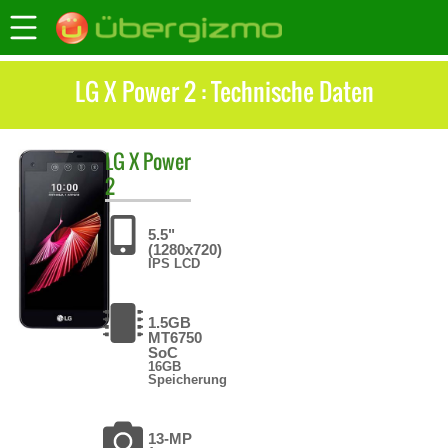
LG X Power 2 : Technische Daten
LG
X Power
2
5.5"
(1280x720)
IPS LCD
1.5GB
MT6750
SoC
16GB
Speicherung
13-MP