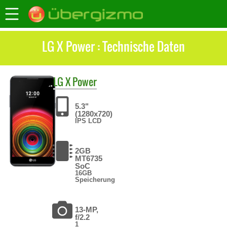
LG X Power : Technische Daten
LG
X Power
5.3"
(1280x720)
IPS LCD
2GB
MT6735
SoC
16GB
Speicherung
13-MP,
f/2.2
1