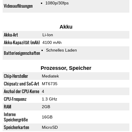
1080p/30fps
Videoauflösungen
Akku
Akku-Art
Li-Ion
Akku-Kapazität (mAh)
4100 mAh
Schnelles Laden
Batterieeigenschaften
Prozessor, Speicher
Chip-Hersteller
Mediatek
Chipsatz und SoC-Art
MT6735
Anzhal der CPU-Kerne
4
CPU-Frequenz
1.3 GHz
RAM
2GB
Interne
16GB
Speichergröße
Speicherkarten
MicroSD