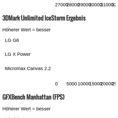
27000
28000
29000
30000
31000
32
3DMark Unlimited IceStorm Ergebnis
Höherer Wert = besser
LG G6
LG X Power
Micromax Canvas 2.2
0
5000
10000
15000
20000
25
GFXBench Manhattan (FPS)
Höherer Wert = besser