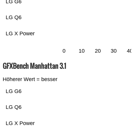
LG G6
LG Q6
LG X Power
0
10
20
30
40
GFXBench Manhattan 3.1
Höherer Wert = besser
LG G6
LG Q6
LG X Power