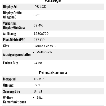
Anzeige
Display-Art
IPS LCD
Display-Größe
5.3"
(diagonal)
Verhältnis
69.4%
Display/Gehäuse
Auflösung
1280x720
Pixel-Dichte (PPI)
277 PPI
Glas
Gorilla Glass 3
Multitouch
Anzeigeeigenschaften
Farben Bits
24 bit
Primärkamera
Megapixel
13-MP
Öffnung
f/2.2
Sensorgröße
Small
Weitere
Blitz
Kamerfunktionen