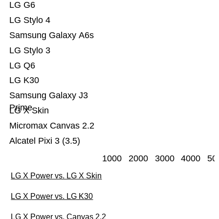
LG G6
LG Stylo 4
Samsung Galaxy A6s
LG Stylo 3
LG Q6
LG K30
Samsung Galaxy J3
Prime
LG X Skin
Micromax Canvas 2.2
Alcatel Pixi 3 (3.5)
1000
2000
3000
4000
50
LG X Power vs. LG X Skin
LG X Power vs. LG K30
LG X Power vs. Canvas 2.2