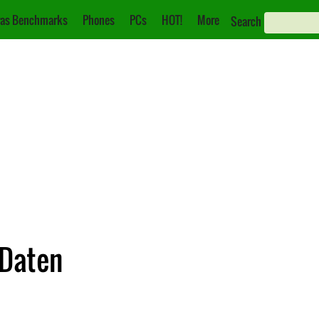
as Benchmarks
Phones
PCs
HOT!
More
Search
 Daten