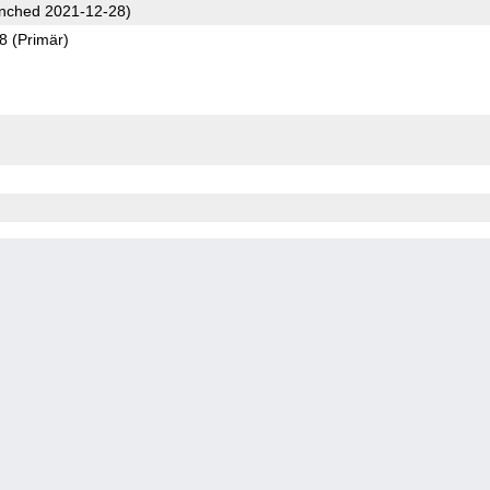
nched 2021-12-28)
88
(Primär)