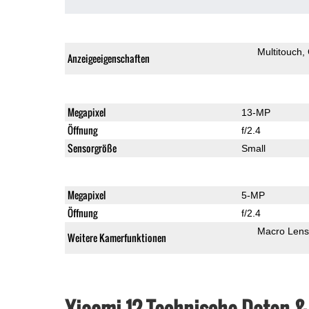
Multitouch
Anzeigeeigenschaften
Megapixel
13-MP
Öffnung
f/2.4
Sensorgröße
Small
Megapixel
5-MP
Öffnung
f/2.4
Macro Lens
Weitere Kamerfunktionen
Xiaomi 12 Technische Daten 