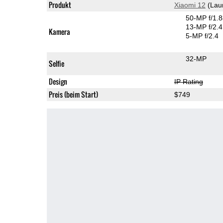
Produkt
Xiaomi 12
(Lau
50-MP f/1.
13-MP f/2.4
Kamera
5-MP f/2.4
32-MP
Selfie
Design
IP Rating
Preis (beim Start)
$749