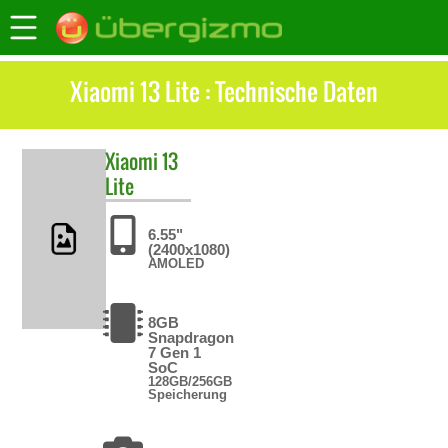
Xiaomi 13 Lite : Technische Daten
Xiaomi
13
Lite
6.55"
(2400x1080)
AMOLED
8GB
Snapdragon
7 Gen 1
SoC
128GB/256GB
Speicherung