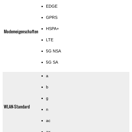
EDGE
GPRS
HSPA+
Modemeigenschaften
LTE
5G NSA
5G SA
a
b
g
WLAN-Standard
n
ac
ax