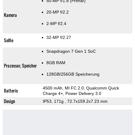
50-MP f/1.8
(Primär)
20-MP f/2.2
Kamera
2-MP f/2.4
32-MP f/2.27
Selfie
Snapdragon 7 Gen 1 SoC
8GB RAM
Prozessor, Speicher
128GB/256GB Speicherung
4500 mAh, MI FC 2.0, Qualcomm Quick
Batterie
Charge 4+, Power Delivery 3.0
Design
IP53, 171g
, 72.7x159.2x7.23 mm