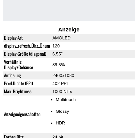
Anzeige
Display-Art
AMOLED
display_refresh_Ühz_Ünum
120
Display-Größe (diagonal)
6.55"
Verhältnis
89.5%
Display/Gehäuse
Auflösung
2400x1080
Pixel-Dichte (PPI)
402 PPI
Max. Brightness
1000 NITs
Multitouch
Glossy
Anzeigeeigenschaften
HDR
Farben Bits
24 bit