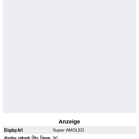
Anzeige
Display-Art
Super AMOLED
display_refresh_Ühz_Ünum
90