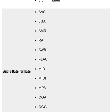
3,5mm Hafen
AAC
3GA
AMR
RA
AWB
FLAC
MID
Audio-Dateiformate
MIDI
MP3
OGA
OGG