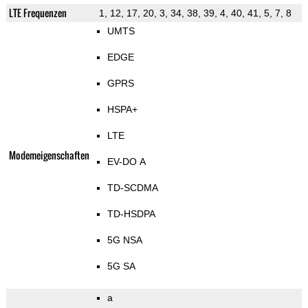
LTE Frequenzen
1, 12, 17, 20, 3, 34, 38, 39, 4, 40, 41, 5, 7, 8
UMTS
EDGE
GPRS
HSPA+
LTE
Modemeigenschaften
EV-DO A
TD-SCDMA
TD-HSDPA
5G NSA
5G SA
a