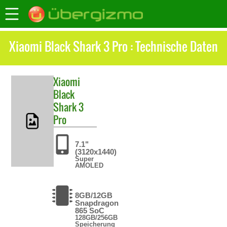
Xiaomi Black Shark 3 Pro : Technische Daten
Xiaomi
Black
Shark 3
Pro
7.1"
(3120x1440)
Super
AMOLED
8GB/12GB
Snapdragon
865 SoC
128GB/256GB
Speicherung