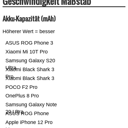
Geschwindigkeit Maßstab
Akku-Kapazität (mAh)
Höherer Wert = besser
ASUS ROG Phone 3
Xiaomi Mi 10T Pro
Samsung Galaxy S20
Ultra
Xiaomi Black Shark 3
Pro
Xiaomi Black Shark 3
POCO F2 Pro
OnePlus 8 Pro
Samsung Galaxy Note
20 Ultra
ASUS ROG Phone
Apple iPhone 12 Pro