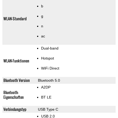
b
g
WLAN-Standard
n
ac
Dual-band
Hotspot
WLAN-Funktionen
WiFi Direct
Bluetooth Version
Bluetooth 5.0
A2DP
Bluetooth-
Eigenschaften
BT LE
Verbindungstyp
USB Type C
USB 2.0