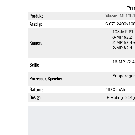
Pri
Produkt
Xiaomi Mi 10i
(
Anzeige
6.67" 2400x10
108-MP f/1
8-MP f/2.2
Kamera
2-MP f/2.4
2-MP f/2.4
16-MP f/2.
Selfie
Snapdrago
Prozessor, Speicher
Batterie
4820 mAh
Design
IP Rating
, 214