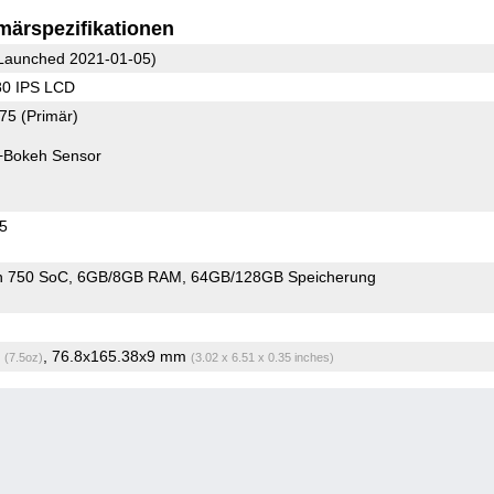
märspezifikationen
Launched 2021-01-05)
80 IPS LCD
.75
(Primär)
+Bokeh Sensor
45
n 750 SoC
6GB/8GB RAM
64GB/128GB Speicherung
g
, 76.8x165.38x9 mm
(7.5oz)
(3.02 x 6.51 x 0.35 inches)