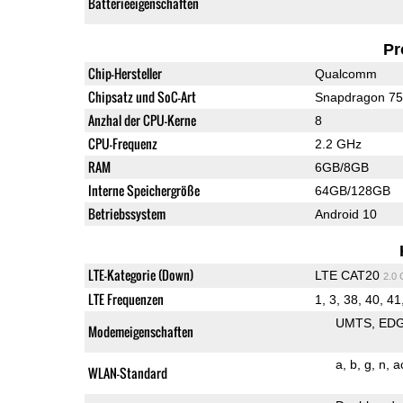
Batterieeigenschaften
Pr
Chip-Hersteller
Qualcomm
Chipsatz und SoC-Art
Snapdragon 7
Anzhal der CPU-Kerne
8
CPU-Frequenz
2.2 GHz
RAM
6GB/8GB
Interne Speichergröße
64GB/128GB
Betriebssystem
Android 10
LTE-Kategorie (Down)
LTE CAT20
2.0
LTE Frequenzen
1, 3, 38, 40, 41,
UMTS
ED
Modemeigenschaften
a
b
g
n
a
WLAN-Standard