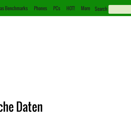
as Benchmarks
Phones
PCs
HOT!
More
Search
sche Daten