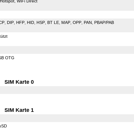
Hotspot
WiFi Direct
CP
DIP
HFP
HID
HSP
BT LE
MAP
OPP
PAN
PBAP/PAB
ützt
SB OTG
SIM Karte 0
SIM Karte 1
roSD