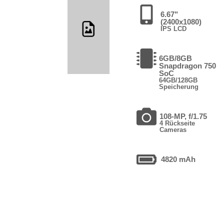
6.67"
(2400x1080)
IPS LCD
6GB/8GB
Snapdragon 750
SoC
64GB/128GB
Speicherung
108-MP, f/1.75
4 Rückseite
Cameras
4820 mAh