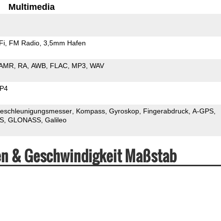
Multimedia
Fi
FM Radio
3,5mm Hafen
AMR
RA
AWB
FLAC
MP3
WAV
P4
eschleunigungsmesser
Kompass
Gyroskop
Fingerabdruck
A-GPS
S
GLONASS
Galileo
ten & Geschwindigkeit Maßstab