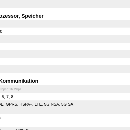
ozessor, Speicher
50
Kommunikation
 Gbps/316 Mbps
 5, 7, 8
GE
GPRS
HSPA+
LTE
5G NSA
5G SA
c