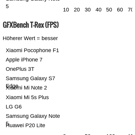
5
10
20
30
40
50
60
70
GFXBench T-Rex (FPS)
Höherer Wert = besser
Xiaomi Pocophone F1
Apple iPhone 7
OnePlus 3T
Samsung Galaxy S7
Edge
Xiaomi Mi Note 2
Xiaomi Mi 5s Plus
LG G6
Samsung Galaxy Note
5
Huawei P20 Lite