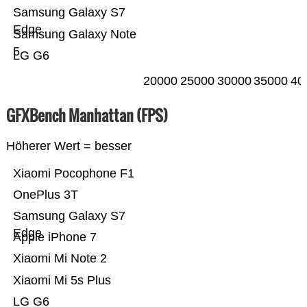
Samsung Galaxy S7
Edge
Samsung Galaxy Note
5
LG G6
20000
25000
30000
35000
40
GFXBench Manhattan (FPS)
Höherer Wert = besser
Xiaomi Pocophone F1
OnePlus 3T
Samsung Galaxy S7
Edge
Apple iPhone 7
Xiaomi Mi Note 2
Xiaomi Mi 5s Plus
LG G6