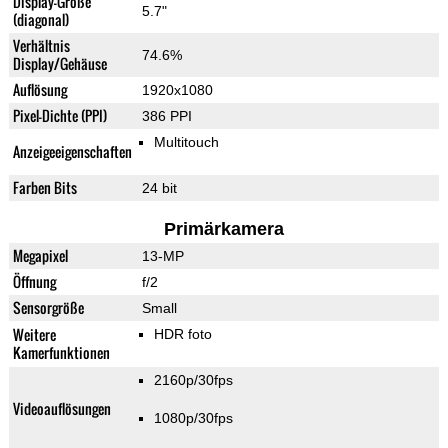
Display-Größe
5.7"
(diagonal)
Verhältnis
74.6%
Display/Gehäuse
Auflösung
1920x1080
Pixel-Dichte (PPI)
386 PPI
Multitouch
Anzeigeeigenschaften
Farben Bits
24 bit
Primärkamera
Megapixel
13-MP
Öffnung
f/2
Sensorgröße
Small
Weitere
HDR foto
Kamerfunktionen
2160p/30fps
Videoauflösungen
1080p/30fps