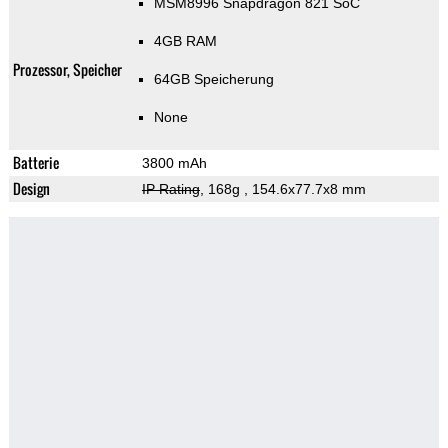
MSM8996 Snapdragon 821 SoC
4GB RAM
Prozessor, Speicher
64GB Speicherung
None
Batterie
3800 mAh
Design
IP Rating
, 168g
, 154.6x77.7x8 mm