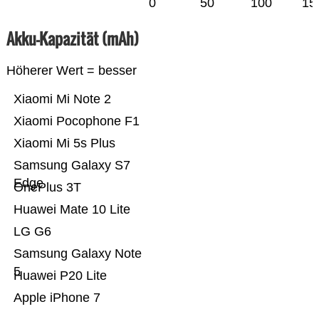
0
50
100
15
Akku-Kapazität (mAh)
Höherer Wert = besser
Xiaomi Mi Note 2
Xiaomi Pocophone F1
Xiaomi Mi 5s Plus
Samsung Galaxy S7
Edge
OnePlus 3T
Huawei Mate 10 Lite
LG G6
Samsung Galaxy Note
5
Huawei P20 Lite
Apple iPhone 7