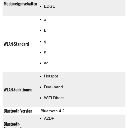
Modemeigenschaften
EDGE
a
b
g
WLAN-Standard
n
ac
Hotspot
Dual-band
WLAN-Funktionen
WiFi Direct
Bluetooth Version
Bluetooth 4.2
A2DP
Bluetooth-