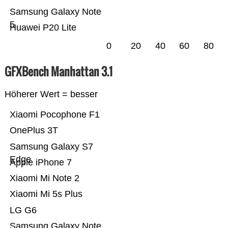
Samsung Galaxy Note
5
Huawei P20 Lite
0
20
40
60
80
GFXBench Manhattan 3.1
Höherer Wert = besser
Xiaomi Pocophone F1
OnePlus 3T
Samsung Galaxy S7
Edge
Apple iPhone 7
Xiaomi Mi Note 2
Xiaomi Mi 5s Plus
LG G6
Samsung Galaxy Note