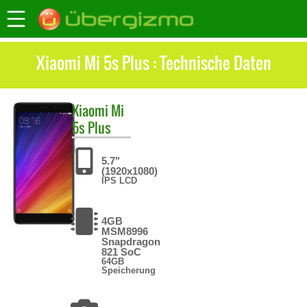
Xiaomi Mi 5s Plus : Technische Daten
Xiaomi
Mi
5s Plus
5.7"
(1920x1080)
IPS LCD
4GB
MSM8996
Snapdragon
821 SoC
64GB
Speicherung