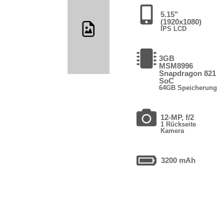
5.15"
(1920x1080)
IPS LCD
3GB
MSM8996
Snapdragon 821
SoC
64GB Speicherung
12-MP, f/2
1 Rückseite
Kamera
3200 mAh