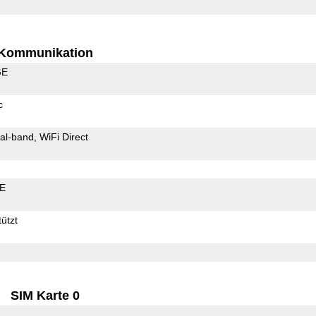
Kommunikation
GE
c
al-band
WiFi Direct
LE
ützt
SIM Karte 0