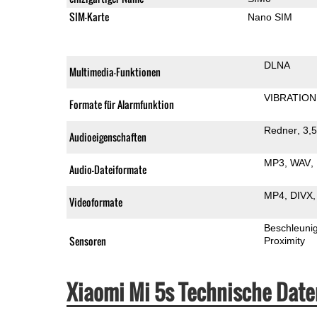
SIM-Karte
Nano SIM
DLNA
Multimedia-Funktionen
VIBRATION
Formate für Alarmfunktion
Redner
3,
Audioeigenschaften
MP3
WAV
Audio-Dateiformate
MP4
DIVX
Videoformate
Beschleuni
Sensoren
Proximity
Xiaomi Mi 5s Technische Dat