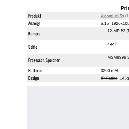
Pri
Produkt
Xiaomi Mi 5s
(L
Anzeige
5.15" 1920x10
12-MP f/2
(
Kamera
4-MP
Selfie
MSM8996 S
Prozessor, Speicher
Batterie
3200 mAh
Design
IP Rating
, 145