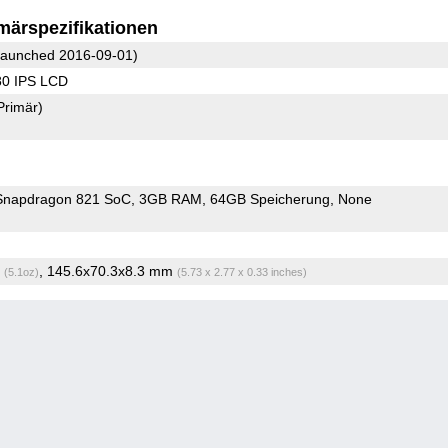
märspezifikationen
aunched 2016-09-01)
80 IPS LCD
Primär)
napdragon 821 SoC
3GB RAM
64GB Speicherung
None
g
, 145.6x70.3x8.3 mm
(5.1oz)
(5.73 x 2.77 x 0.33 inches)