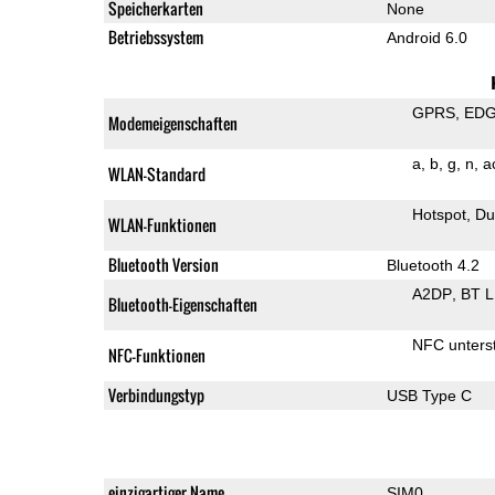
Speicherkarten
None
Betriebssystem
Android 6.0
GPRS
ED
Modemeigenschaften
a
b
g
n
a
WLAN-Standard
Hotspot
Du
WLAN-Funktionen
Bluetooth Version
Bluetooth 4.2
A2DP
BT 
Bluetooth-Eigenschaften
NFC unterst
NFC-Funktionen
Verbindungstyp
USB Type C
einzigartiger Name
SIM0