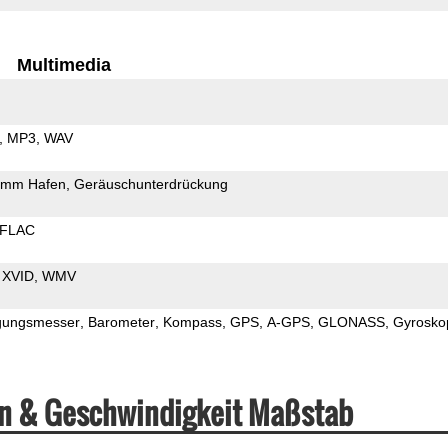
Multimedia
MP3
WAV
5mm Hafen
Geräuschunterdrückung
FLAC
XVID
WMV
gungsmesser
Barometer
Kompass
GPS
A-GPS
GLONASS
Gyrosko
en & Geschwindigkeit Maßstab