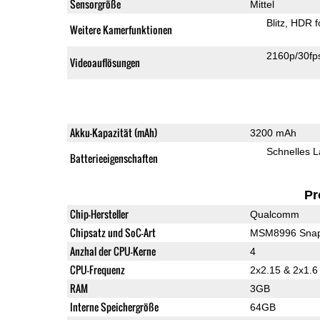
Sensorgröße
Mittel
Blitz
HDR f
Weitere Kamerfunktionen
2160p/30fp
Videoauflösungen
Akku-Kapazität (mAh)
3200 mAh
Schnelles 
Batterieeigenschaften
Pr
Chip-Hersteller
Qualcomm
Chipsatz und SoC-Art
MSM8996 Snap
Anzhal der CPU-Kerne
4
CPU-Frequenz
2x2.15 & 2x1.
RAM
3GB
Interne Speichergröße
64GB