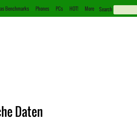
as Benchmarks
Phones
PCs
HOT!
More
Search
che Daten