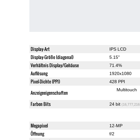
Display-Art
IPS LCD
Display-Größe (diagonal)
5.15"
Verhältnis Display/Gehäuse
71.4%
Auflösung
1920x1080
Pixel-Dichte (PPI)
428 PPI
Multitouch
Anzeigeeigenschaften
Farben Bits
24 bit
(16,777,216
Megapixel
12-MP
Öffnung
f/2