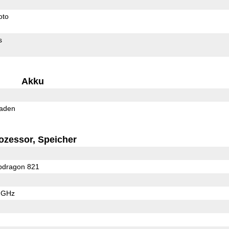
oto
s
Akku
Laden
ozessor, Speicher
dragon 821
6 GHz