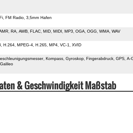
Fi
FM Radio
3,5mm Hafen
AMR
RA
AWB
FLAC
MID
MIDI
MP3
OGA
OGG
WMA
WAV
3
H.264
MPEG-4
H.265
MP4
VC-1
XVID
eschleunigungsmesser
Kompass
Gyroskop
Fingerabdruck
GPS
A-
Galileo
Daten & Geschwindigkeit Maßstab