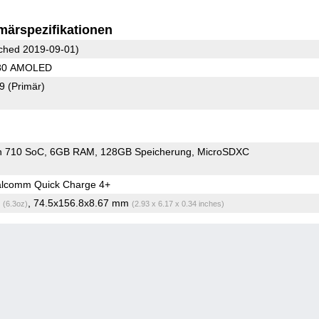
märspezifikationen
ched 2019-09-01)
080 AMOLED
79
(Primär)
n 710 SoC
6GB RAM
128GB Speicherung
MicroSDXC
lcomm Quick Charge 4+
g
, 74.5x156.8x8.67 mm
(6.3oz)
(2.93 x 6.17 x 0.34 inches)