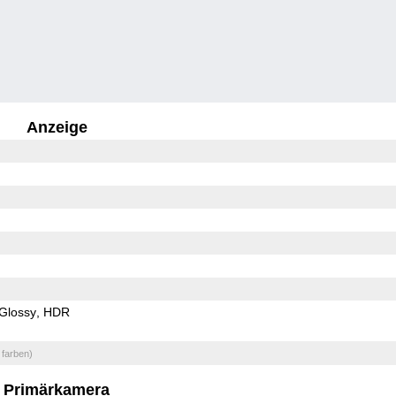
Anzeige
Glossy
HDR
 farben)
Primärkamera