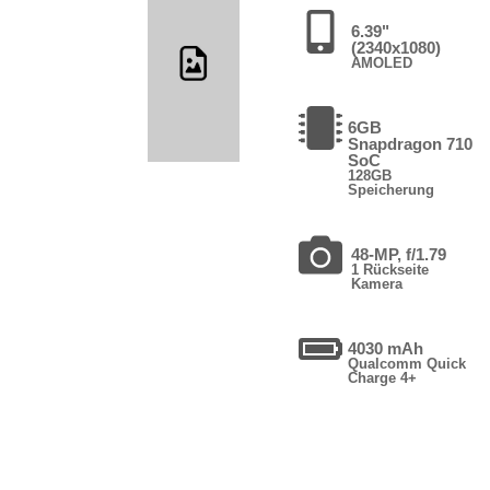
6.39"
(2340x1080)
AMOLED
6GB
Snapdragon 710
SoC
128GB
Speicherung
48-MP, f/1.79
1 Rückseite
Kamera
4030 mAh
Qualcomm Quick
Charge 4+