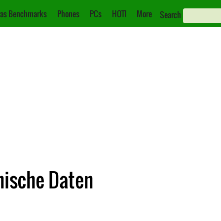
as Benchmarks
Phones
PCs
HOT!
More
Search
hnische Daten