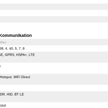
Kommunikation
 Mbps
38, 4, 40, 5, 7, 8
GE
GPRS
HSPA+
LTE
c
Hotspot
WiFi Direct
EDR
HID
BT LE
ützt