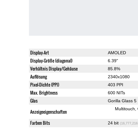
Display-Art
AMOLED
Display-Größe (diagonal)
6.39"
Verhältnis Display/Gehäuse
85.8%
Auflösung
2340x1080
Pixel-Dichte (PPI)
403 PPI
Max. Brightness
600 NITs
Glas
Gorilla Glass 5
Multitouch
Anzeigeeigenschaften
Farben Bits
24 bit
(16,777,216