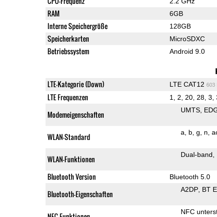
CPU-Frequenz
2.2 GHz
RAM
6GB
Interne Speichergröße
128GB
Speicherkarten
MicroSDXC
Betriebssystem
Android 9.0
LTE-Kategorie (Down)
LTE CAT12
603
LTE Frequenzen
1, 2, 20, 28, 3, 
UMTS
ED
Modemeigenschaften
a
b
g
n
a
WLAN-Standard
Dual-band
WLAN-Funktionen
Bluetooth Version
Bluetooth 5.0
A2DP
BT 
Bluetooth-Eigenschaften
NFC unterst
NFC-Funktionen