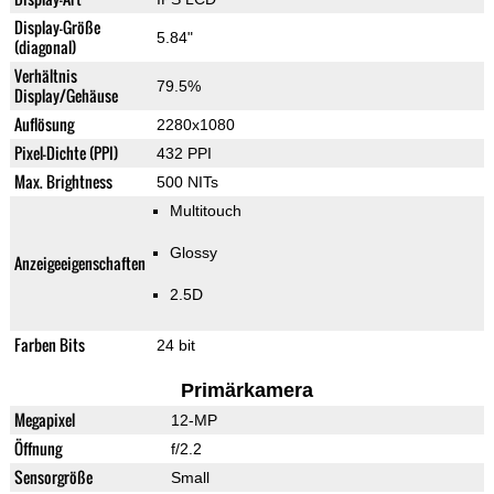
Display-Größe
5.84"
(diagonal)
Verhältnis
79.5%
Display/Gehäuse
Auflösung
2280x1080
Pixel-Dichte (PPI)
432 PPI
Max. Brightness
500 NITs
Multitouch
Glossy
Anzeigeeigenschaften
2.5D
Farben Bits
24 bit
Primärkamera
Megapixel
12-MP
Öffnung
f/2.2
Sensorgröße
Small