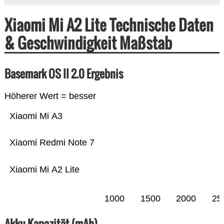
Xiaomi Mi A2 Lite Technische Daten
& Geschwindigkeit Maßstab
Basemark OS II 2.0 Ergebnis
Höherer Wert = besser
Xiaomi Mi A3
Xiaomi Redmi Note 7
Xiaomi Mi A2 Lite
1000
1500
2000
25
Akku-Kapazität (mAh)