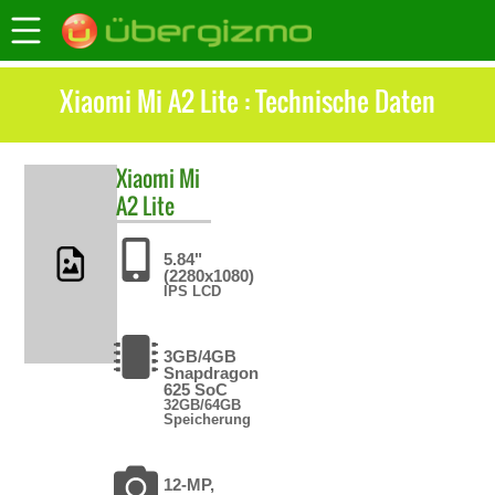
Xiaomi Mi A2 Lite : Technische Daten
Xiaomi
Mi
A2 Lite
5.84"
(2280x1080)
IPS LCD
3GB/4GB
Snapdragon
625 SoC
32GB/64GB
Speicherung
12-MP,