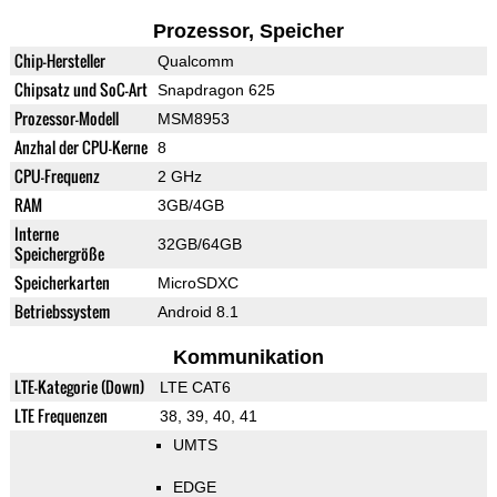
Prozessor, Speicher
Chip-Hersteller
Qualcomm
Chipsatz und SoC-Art
Snapdragon 625
Prozessor-Modell
MSM8953
Anzhal der CPU-Kerne
8
CPU-Frequenz
2 GHz
RAM
3GB/4GB
Interne
32GB/64GB
Speichergröße
Speicherkarten
MicroSDXC
Betriebssystem
Android 8.1
Kommunikation
LTE-Kategorie (Down)
LTE CAT6
LTE Frequenzen
38, 39, 40, 41
UMTS
EDGE