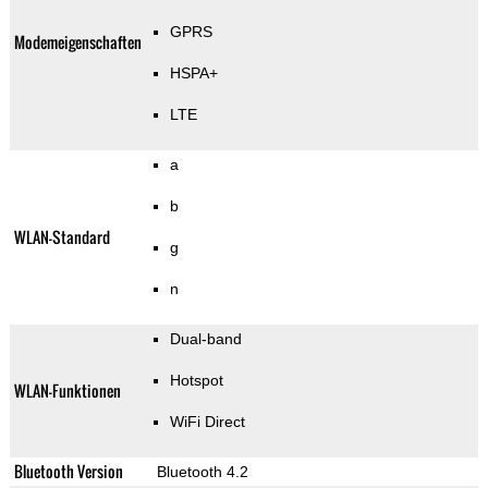
GPRS
Modemeigenschaften
HSPA+
LTE
a
b
WLAN-Standard
g
n
Dual-band
Hotspot
WLAN-Funktionen
WiFi Direct
Bluetooth Version
Bluetooth 4.2