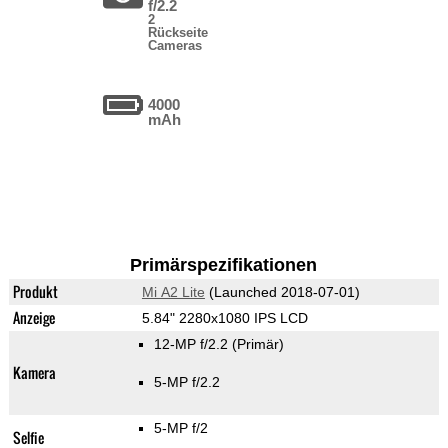
f/2.2
2
Rückseite
Cameras
4000
mAh
Primärspezifikationen
Produkt
Mi A2 Lite
(Launched 2018-07-01)
Anzeige
5.84" 2280x1080 IPS LCD
12-MP f/2.2
(Primär)
Kamera
5-MP f/2.2
5-MP f/2
Selfie