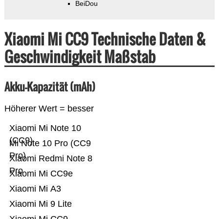
BeiDou
Xiaomi Mi CC9 Technische Daten &
Geschwindigkeit Maßstab
Akku-Kapazität (mAh)
Höherer Wert = besser
Xiaomi Mi Note 10
(CC9)
Mi Note 10 Pro (CC9
Pro)
Xiaomi Redmi Note 8
Pro
Xiaomi Mi CC9e
Xiaomi Mi A3
Xiaomi Mi 9 Lite