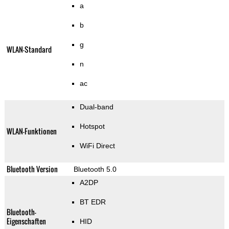
a
b
g
WLAN-Standard
n
ac
Dual-band
Hotspot
WLAN-Funktionen
WiFi Direct
Bluetooth Version
Bluetooth 5.0
A2DP
BT EDR
Bluetooth-
Eigenschaften
HID