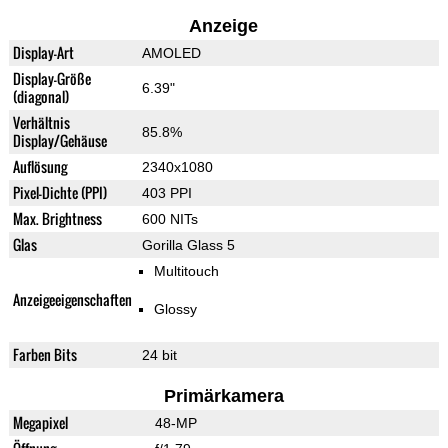
Anzeige
Display-Art
AMOLED
Display-Größe
6.39"
(diagonal)
Verhältnis
85.8%
Display/Gehäuse
Auflösung
2340x1080
Pixel-Dichte (PPI)
403 PPI
Max. Brightness
600 NITs
Glas
Gorilla Glass 5
Multitouch
Anzeigeeigenschaften
Glossy
Farben Bits
24 bit
Primärkamera
Megapixel
48-MP