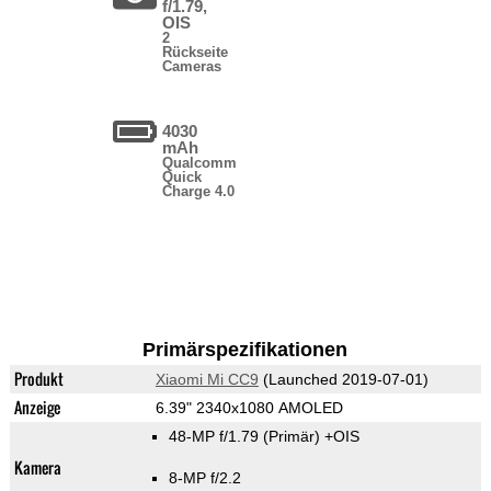
f/1.79,
OIS
2
Rückseite
Cameras
4030
mAh
Qualcomm
Quick
Charge 4.0
Primärspezifikationen
Produkt
Xiaomi Mi CC9
(Launched 2019-07-01)
Anzeige
6.39" 2340x1080 AMOLED
48-MP f/1.79
(Primär)
+OIS
Kamera
8-MP f/2.2