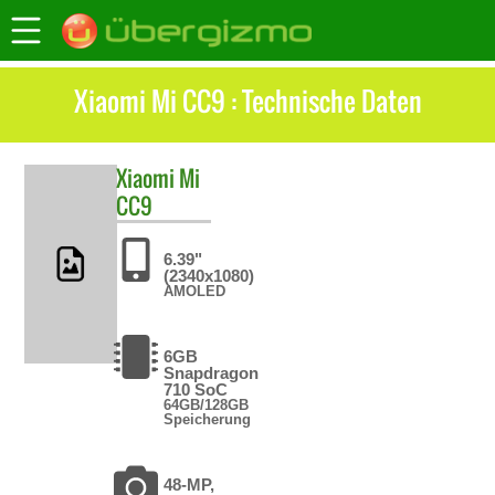
Xiaomi Mi CC9 : Technische Daten
Xiaomi
Mi
CC9
6.39"
(2340x1080)
AMOLED
6GB
Snapdragon
710 SoC
64GB/128GB
Speicherung
48-MP,