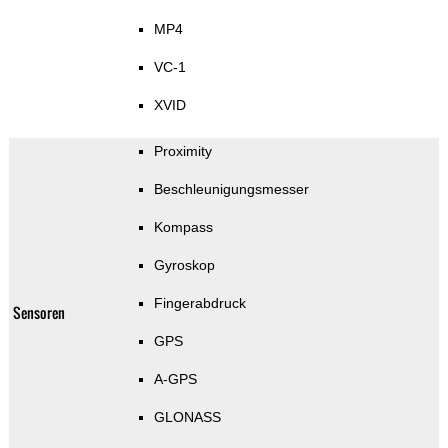
MP4
VC-1
XVID
Proximity
Beschleunigungsmesser
Kompass
Gyroskop
Fingerabdruck
Sensoren
GPS
A-GPS
GLONASS