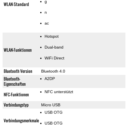
g
WLAN-Standard
n
ac
Hotspot
Dual-band
WLAN-Funktionen
WiFi Direct
Bluetooth Version
Bluetooth 4.0
Bluetooth-
A2DP
Eigenschaften
NFC unterstützt
NFC-Funktionen
Verbindungstyp
Micro USB
USB OTG
Verbindungsmerkmale
USB OTG