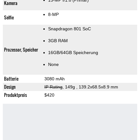
13-MP f/1.8
(Primär)
Kamera
8-MP
Selfie
Snapdragon 801 SoC
3GB RAM
Prozessor, Speicher
16GB/64GB Speicherung
None
Batterie
3080 mAh
Design
IP Rating
, 149g
, 139.2x68.5x8.9 mm
Produktpreis
$420