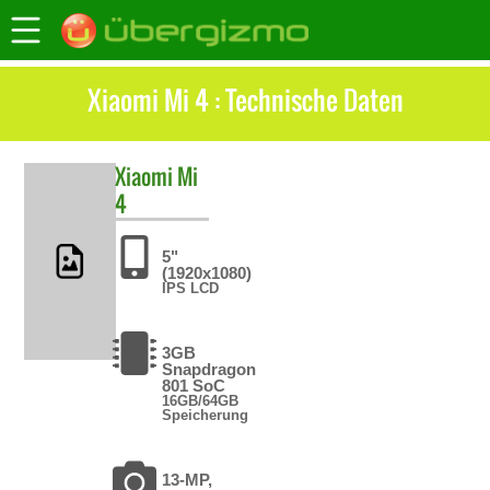
Xiaomi Mi 4 : Technische Daten
Xiaomi
Mi
4
5"
(1920x1080)
IPS LCD
3GB
Snapdragon
801 SoC
16GB/64GB
Speicherung
13-MP,