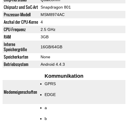
Chipsatz und SoC-Art
Snapdragon 801
Prozessor-Modell
MSM8974AC
Anzhal der CPU-Kerne
4
CPU-Frequenz
2.5 GHz
RAM
3GB
Interne
16GB/64GB
Speichergröße
Speicherkarten
None
Betriebssystem
Android 4.4.3
Kommunikation
GPRS
Modemeigenschaften
EDGE
a
b