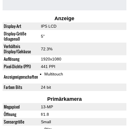
Anzeige
Display-Art
IPS LCD
Display-Größe
5"
(diagonal)
Verhältnis
72.3%
Display/Gehäuse
Auflösung
1920x1080
Pixel-Dichte (PPI)
441 PPI
Multitouch
Anzeigeeigenschaften
Farben Bits
24 bit
Primärkamera
Megapixel
13-MP
Öffnung
f/1.8
Sensorgröße
Small