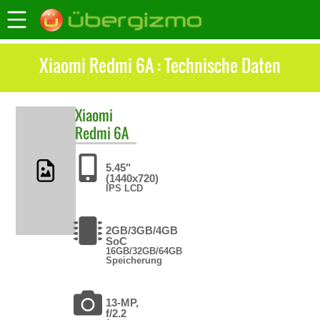
Xiaomi Redmi 6A : Technische Daten
Xiaomi
Redmi 6A
5.45"
(1440x720)
IPS LCD
2GB/3GB/4GB
SoC
16GB/32GB/64GB
Speicherung
13-MP,
f/2.2