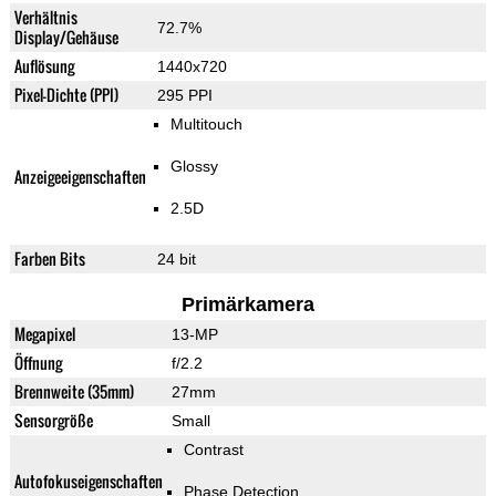
Verhältnis
72.7%
Display/Gehäuse
Auflösung
1440x720
Pixel-Dichte (PPI)
295 PPI
Multitouch
Glossy
Anzeigeeigenschaften
2.5D
Farben Bits
24 bit
Primärkamera
Megapixel
13-MP
Öffnung
f/2.2
Brennweite (35mm)
27mm
Sensorgröße
Small
Contrast
Autofokuseigenschaften
Phase Detection