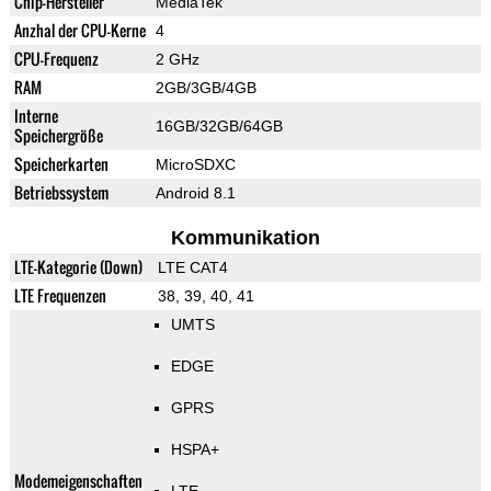
Chip-Hersteller
MediaTek
Anzhal der CPU-Kerne
4
CPU-Frequenz
2 GHz
RAM
2GB/3GB/4GB
Interne
16GB/32GB/64GB
Speichergröße
Speicherkarten
MicroSDXC
Betriebssystem
Android 8.1
Kommunikation
LTE-Kategorie (Down)
LTE CAT4
LTE Frequenzen
38, 39, 40, 41
UMTS
EDGE
GPRS
HSPA+
Modemeigenschaften