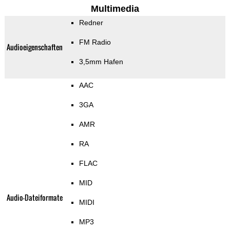
Multimedia
Redner
FM Radio
Audioeigenschaften
3,5mm Hafen
AAC
3GA
AMR
RA
FLAC
MID
Audio-Dateiformate
MIDI
MP3