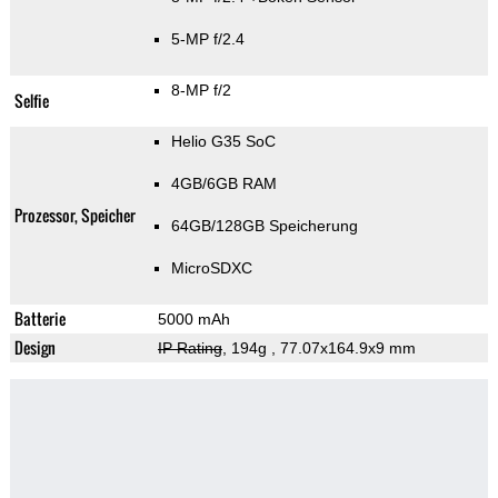
5-MP f/2.4
8-MP f/2
Selfie
Helio G35 SoC
4GB/6GB RAM
Prozessor, Speicher
64GB/128GB Speicherung
MicroSDXC
Batterie
5000 mAh
Design
IP Rating
, 194g
, 77.07x164.9x9 mm