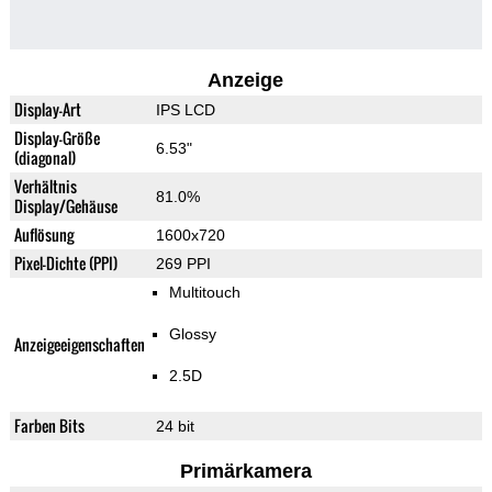
Anzeige
Display-Art
IPS LCD
Display-Größe
6.53"
(diagonal)
Verhältnis
81.0%
Display/Gehäuse
Auflösung
1600x720
Pixel-Dichte (PPI)
269 PPI
Multitouch
Glossy
Anzeigeeigenschaften
2.5D
Farben Bits
24 bit
Primärkamera