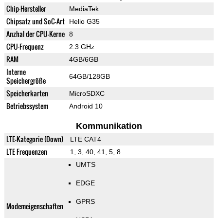
Chip-Hersteller
MediaTek
Chipsatz und SoC-Art
Helio G35
Anzhal der CPU-Kerne
8
CPU-Frequenz
2.3 GHz
RAM
4GB/6GB
Interne
64GB/128GB
Speichergröße
Speicherkarten
MicroSDXC
Betriebssystem
Android 10
Kommunikation
LTE-Kategorie (Down)
LTE CAT4
LTE Frequenzen
1, 3, 40, 41, 5, 8
UMTS
EDGE
GPRS
Modemeigenschaften