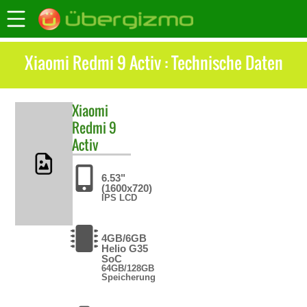
Xiaomi Redmi 9 Activ : Technische Daten
Xiaomi
Redmi 9
Activ
6.53"
(1600x720)
IPS LCD
4GB/6GB
Helio G35
SoC
64GB/128GB
Speicherung