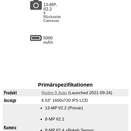
13-MP,
f/2.2
4
Rückseite
Cameras
5000
mAh
Primärspezifikationen
Produkt
Redmi 9 Activ
(Launched 2021-09-24)
Anzeige
6.53" 1600x720 IPS LCD
13-MP f/2.2
(Primär)
8-MP f/2.2
Kamera
8-MP f/2.4
+Bokeh Sensor