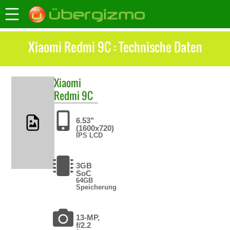
Xiaomi Redmi 9C : Technische Daten
Xiaomi
Redmi 9C
6.53"
(1600x720)
IPS LCD
3GB
SoC
64GB
Speicherung
13-MP,
f/2.2