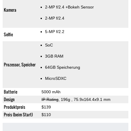
2-MP f/2.4
+Bokeh Sensor
Kamera
2-MP f/2.4
5-MP f/2.2
Selfie
SoC
3GB RAM
Prozessor, Speicher
64GB Speicherung
MicroSDXC
Batterie
5000 mAh
Design
IP Rating
, 196g
, 75.9x164.4x9.1 mm
Produktpreis
$139
Preis (beim Start)
$110