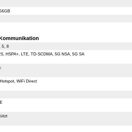
256GB
Kommunikation
, 5, 8
RS
HSPA+
LTE
TD-SCDMA
5G NSA
5G SA
c
Hotspot
WiFi Direct
LE
ützt