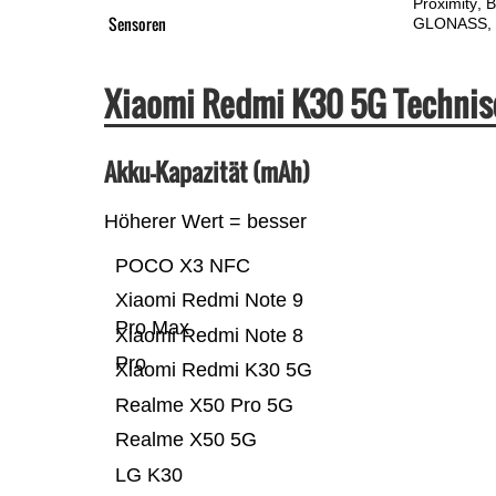
Proximity
B
Sensoren
GLONASS
Xiaomi Redmi K30 5G Technis
Akku-Kapazität (mAh)
Höherer Wert = besser
POCO X3 NFC
Xiaomi Redmi Note 9
Pro Max
Xiaomi Redmi Note 8
Pro
Xiaomi Redmi K30 5G
Realme X50 Pro 5G
Realme X50 5G
LG K30