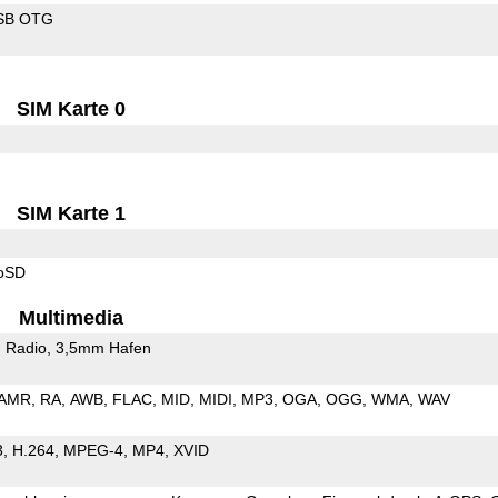
SB OTG
SIM Karte 0
SIM Karte 1
roSD
Multimedia
 Radio
3,5mm Hafen
AMR
RA
AWB
FLAC
MID
MIDI
MP3
OGA
OGG
WMA
WAV
3
H.264
MPEG-4
MP4
XVID