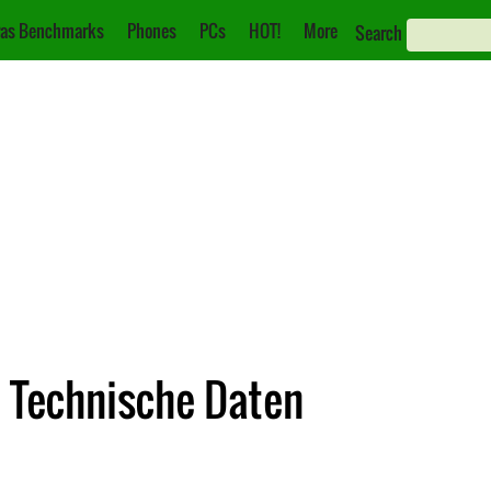
as Benchmarks
Phones
PCs
HOT!
More
Search
 Technische Daten