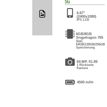
5G
6.67"
(2400x1080)
IPS LCD
6GB/8GB
Snapdragon 765
SoC
64GB/128GB/256GB
Speicherung
64-MP, f/1.89
1 Rückseite
Kamera
4500 mAh