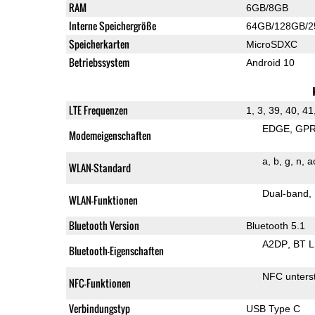
RAM
6GB/8GB
Interne Speichergröße
64GB/128GB/
Speicherkarten
MicroSDXC
Betriebssystem
Android 10
LTE Frequenzen
1, 3, 39, 40, 41
EDGE
GP
Modemeigenschaften
a
b
g
n
a
WLAN-Standard
Dual-band
WLAN-Funktionen
Bluetooth Version
Bluetooth 5.1
A2DP
BT 
Bluetooth-Eigenschaften
NFC unterst
NFC-Funktionen
Verbindungstyp
USB Type C