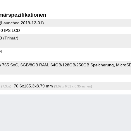
märspezifikationen
(Launched 2019-12-01)
80 IPS LCD
89
(Primär)
24
n 765 SoC
6GB/8GB RAM
64GB/128GB/256GB Speicherung
MicroS
g
, 76.6x165.3x8.79 mm
(7.3oz)
(3.02 x 6.51 x 0.35 inches)