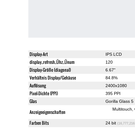
Display-Art
IPS LCD
display_refresh_Ühz_Ünum
120
Display-Größe (diagonal)
6.67"
Verhältnis Display/Gehäuse
84.8%
Auflösung
2400x1080
Pixel-Dichte (PPI)
395 PPI
Glas
Gorilla Glass 5
Multitouch
Anzeigeeigenschaften
Farben Bits
24 bit
(16,777,216