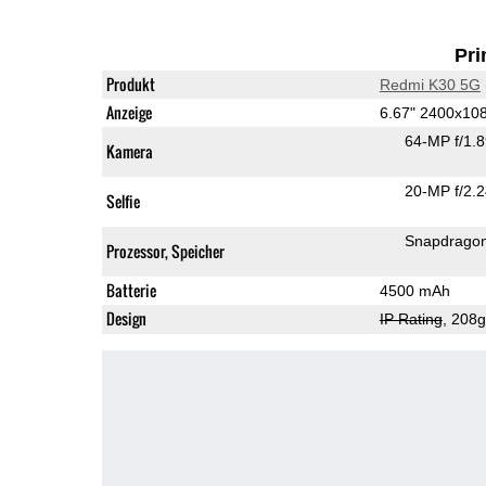
Pri
Produkt
Redmi K30 5G
Anzeige
6.67" 2400x10
64-MP f/1.
Kamera
20-MP f/2.
Selfie
Snapdrago
Prozessor, Speicher
Batterie
4500 mAh
Design
IP Rating
, 208