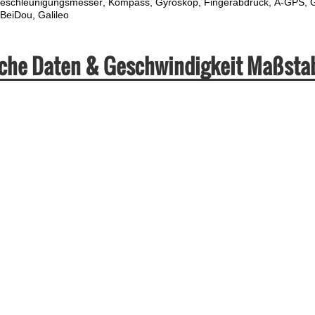
eschleunigungsmesser
Kompass
Gyroskop
Fingerabdruck
A-GPS
BeiDou
Galileo
che Daten & Geschwindigkeit Maßsta