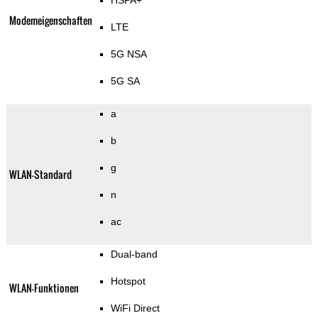
HSPA+
Modemeigenschaften
LTE
5G NSA
5G SA
a
b
g
WLAN-Standard
n
ac
Dual-band
Hotspot
WLAN-Funktionen
WiFi Direct