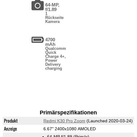
64-MP,
f/1.89
1
Rückseite
Kamera
4700
mAh
Qualcomm
Quick
Charge 4+,
Power
Delivery
charging
Primärspezifikationen
Produkt
Redmi K30 Pro Zoom
(Launched 2020-03-24)
Anzeige
6.67" 2400x1080 AMOLED
64-MP f/1.89
(Primär)