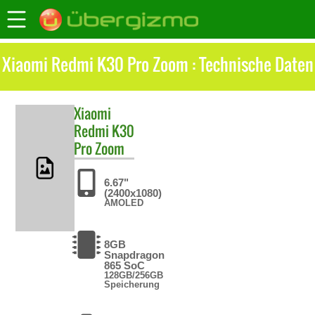
Xiaomi Redmi K30 Pro Zoom : Technische Daten
Xiaomi
Redmi K30
Pro Zoom
6.67"
(2400x1080)
AMOLED
8GB
Snapdragon
865 SoC
128GB/256GB
Speicherung