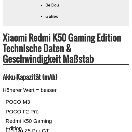
BeiDou
Galileo
Xiaomi Redmi K50 Gaming Edition
Technische Daten &
Geschwindigkeit Maßstab
Akku-Kapazität (mAh)
Höherer Wert = besser
POCO M3
POCO F2 Pro
Redmi K50 Gaming
Edition
Lenovo Z5 Pro GT