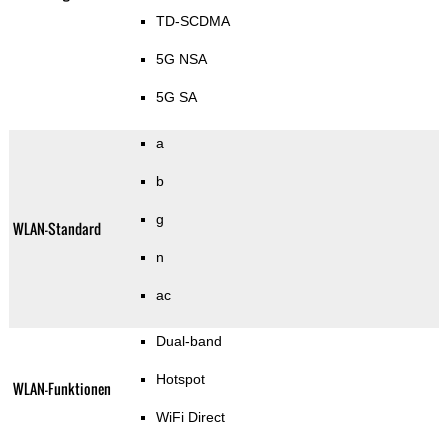
TD-SCDMA
5G NSA
5G SA
a
b
g
WLAN-Standard
n
ac
Dual-band
Hotspot
WLAN-Funktionen
WiFi Direct