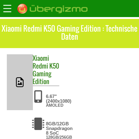
Xiaomi Redmi K50 Gaming Edition : Technische
Daten
Xiaomi
Redmi K50
Gaming
Edition
6.67"
(2400x1080)
AMOLED
8GB/12GB
Snapdragon
8 SoC
128GB/256GB