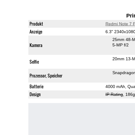
Pri
Produkt
Redmi Note 7 
Anzeige
6.3" 2340x108
25mm 48-M
Kamera
5-MP f/2
20mm 13-M
Selfie
Snapdrago
Prozessor, Speicher
Batterie
4000 mAh, Qua
Design
IP Rating
, 186