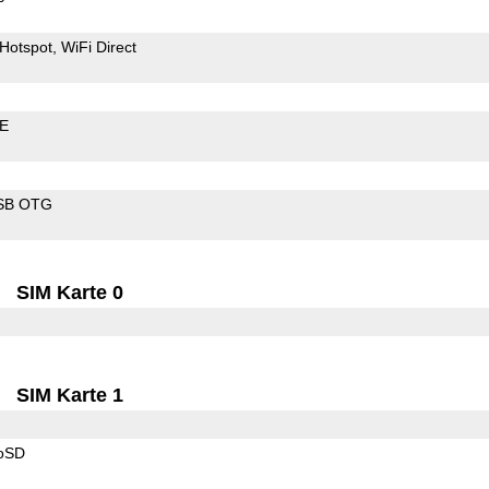
Hotspot
WiFi Direct
LE
SB OTG
SIM Karte 0
SIM Karte 1
roSD