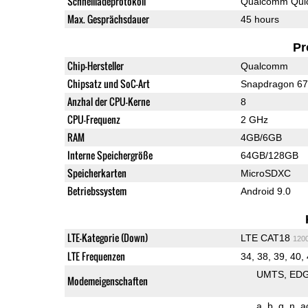
Schnellladeprotokoll
Qualcomm Quic
Max. Gesprächsdauer
45 hours
Pr
Chip-Hersteller
Qualcomm
Chipsatz und SoC-Art
Snapdragon 6
Anzhal der CPU-Kerne
8
CPU-Frequenz
2 GHz
RAM
4GB/6GB
Interne Speichergröße
64GB/128GB
Speicherkarten
MicroSDXC
Betriebssystem
Android 9.0
LTE-Kategorie (Down)
LTE CAT18
120
LTE Frequenzen
34, 38, 39, 40,
UMTS
ED
Modemeigenschaften
a
b
g
n
a