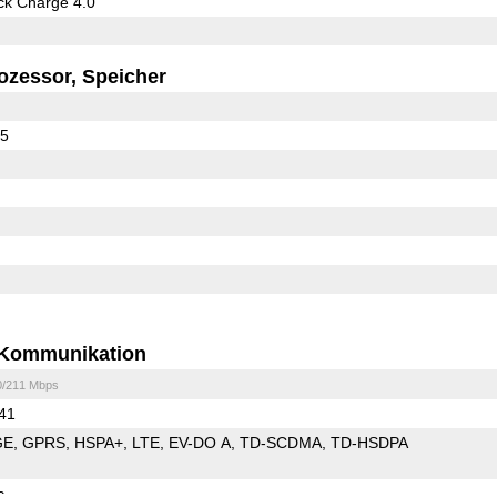
k Charge 4.0
ozessor, Speicher
75
Kommunikation
0/211 Mbps
 41
GE
GPRS
HSPA+
LTE
EV-DO A
TD-SCDMA
TD-HSDPA
c