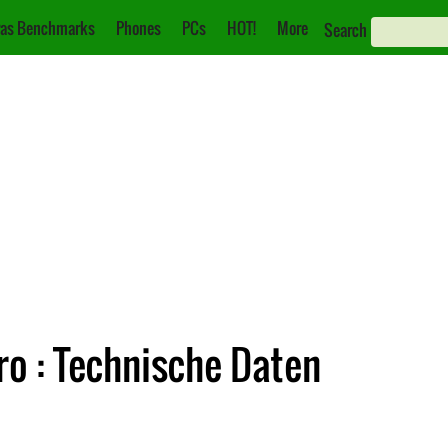
as Benchmarks
Phones
PCs
HOT!
More
Search
o : Technische Daten