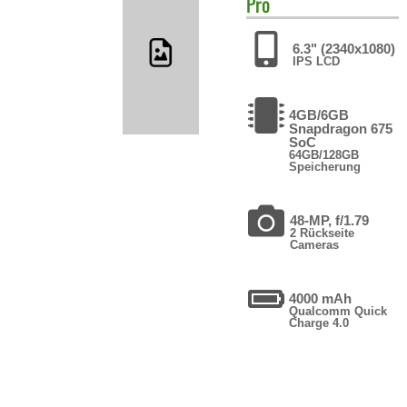
Pro
6.3" (2340x1080)
IPS LCD
4GB/6GB
Snapdragon 675
SoC
64GB/128GB
Speicherung
48-MP, f/1.79
2 Rückseite
Cameras
4000 mAh
Qualcomm Quick
Charge 4.0