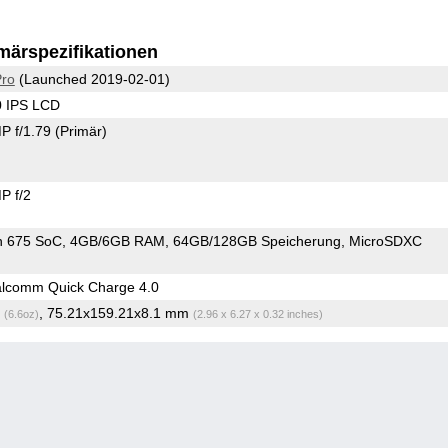
märspezifikationen
Pro
(Launched 2019-02-01)
0 IPS LCD
P f/1.79
(Primär)
P f/2
n 675 SoC
4GB/6GB RAM
64GB/128GB Speicherung
MicroSDXC
lcomm Quick Charge 4.0
g
, 75.21x159.21x8.1 mm
(6.6oz)
(2.96 x 6.27 x 0.32 inches)