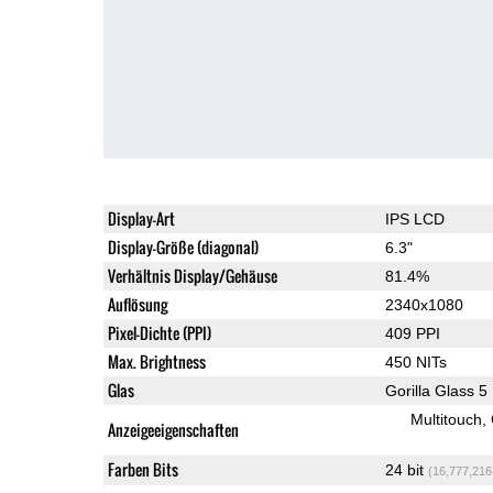
Display-Art
IPS LCD
Display-Größe (diagonal)
6.3"
Verhältnis Display/Gehäuse
81.4%
Auflösung
2340x1080
Pixel-Dichte (PPI)
409 PPI
Max. Brightness
450 NITs
Glas
Gorilla Glass 5
Multitouch
Anzeigeeigenschaften
Farben Bits
24 bit
(16,777,216