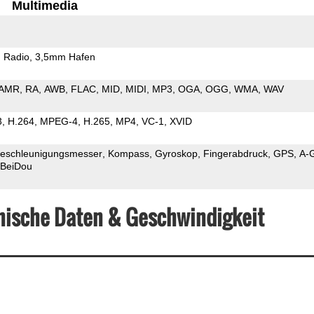
Multimedia
 Radio
3,5mm Hafen
AMR
RA
AWB
FLAC
MID
MIDI
MP3
OGA
OGG
WMA
WAV
3
H.264
MPEG-4
H.265
MP4
VC-1
XVID
eschleunigungsmesser
Kompass
Gyroskop
Fingerabdruck
GPS
A-
BeiDou
nische Daten & Geschwindigkeit