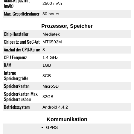
Akku-Kapazität
2500 mAh
(mAh)
Max. Gesprächsdauer
30 hours
Prozessor, Speicher
Chip-Hersteller
Mediatek
Chipsatz und SoC-Art
MT6592M
Anzhal der CPU-Kerne
8
CPU-Frequenz
1.4 GHz
RAM
1GB
Interne
8GB
Speichergröße
Speicherkarten
MicroSD
Speicherkarten Max.
32GB
Speicherausbau
Betriebssystem
Android 4.4.2
Kommunikation
GPRS