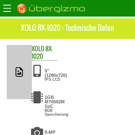
XOLO 8X-1020 : Technische Daten
XOLO
8X-
1020
5"
(1280x720)
IPS LCD
1GB
MT6592M
SoC
8GB
Speicherung
8-MP