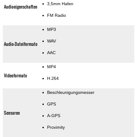
3,5mm Hafen
Audioeigenschaften
FM Radio
MP3
WAV
Audio-Dateiformate
AAC
MP4
Videoformate
H.264
Beschleunigungsmesser
GPS
Sensoren
A-GPS
Proximity