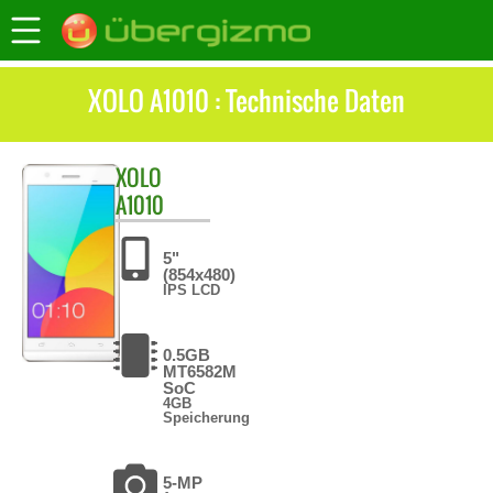
XOLO A1010 : Technische Daten
XOLO
A1010
5"
(854x480)
IPS LCD
0.5GB
MT6582M
SoC
4GB
Speicherung
5-MP