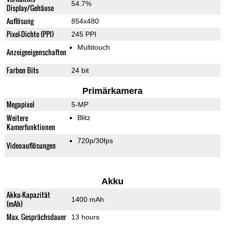
54.7%
Display/Gehäuse
Auflösung
854x480
Pixel-Dichte (PPI)
245 PPI
Multitouch
Anzeigeeigenschaften
Farben Bits
24 bit
Primärkamera
Megapixel
5-MP
Weitere
Blitz
Kamerfunktionen
720p/30fps
Videoauflösungen
Akku
Akku-Kapazität
1400 mAh
(mAh)
Max. Gesprächsdauer
13 hours