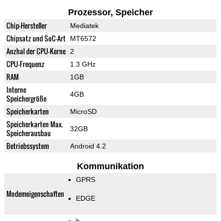
Prozessor, Speicher
Chip-Hersteller
Mediatek
Chipsatz und SoC-Art
MT6572
Anzhal der CPU-Kerne
2
CPU-Frequenz
1.3 GHz
RAM
1GB
Interne
4GB
Speichergröße
Speicherkarten
MicroSD
Speicherkarten Max.
32GB
Speicherausbau
Betriebssystem
Android 4.2
Kommunikation
GPRS
Modemeigenschaften
EDGE