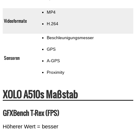
MP4
Videoformate
H.264
Beschleunigungsmesser
GPS
Sensoren
A-GPS
Proximity
XOLO A510s Maßstab
GFXBench T-Rex (FPS)
Höherer Wert = besser