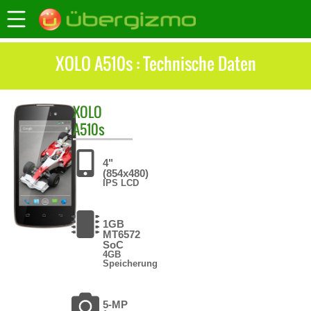
XOLO A510s : Technische Daten
XOLO
A510s
4"
(854x480)
IPS LCD
1GB
MT6572
SoC
4GB
Speicherung
5-MP