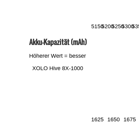
5150
5200
5250
5300
53
Akku-Kapazität (mAh)
Höherer Wert = besser
XOLO Hive 8X-1000
1625
1650
1675