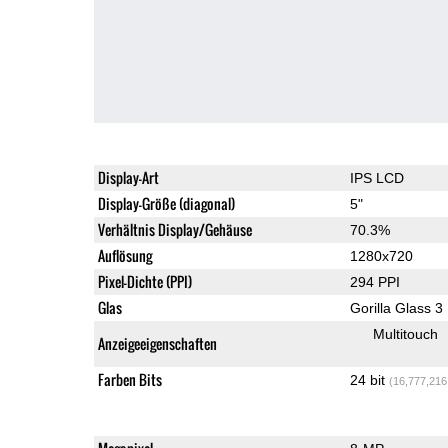
Display-Art
IPS LCD
Display-Größe (diagonal)
5"
Verhältnis Display/Gehäuse
70.3%
Auflösung
1280x720
Pixel-Dichte (PPI)
294 PPI
Glas
Gorilla Glass 3
Multitouch
Anzeigeeigenschaften
Farben Bits
24 bit
(16,777,216