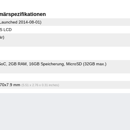
märspezifikationen
Launched 2014-08-01)
PS LCD
är)
SoC
2GB RAM
16GB Speicherung
MicroSD (32GB max.)
x70x7.9 mm
(5.51 x 2.76 x 0.31 inches)