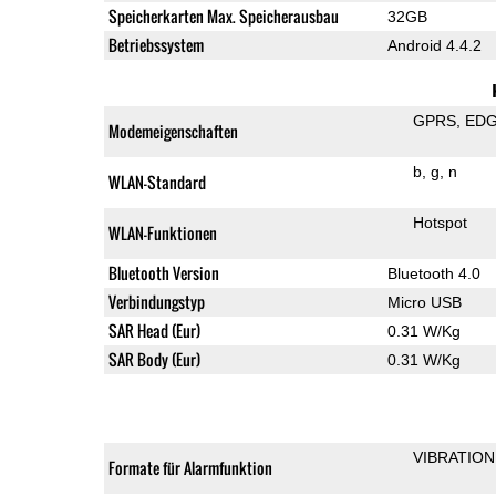
Speicherkarten Max. Speicherausbau
32GB
Betriebssystem
Android 4.4.2
GPRS
ED
Modemeigenschaften
b
g
n
WLAN-Standard
Hotspot
WLAN-Funktionen
Bluetooth Version
Bluetooth 4.0
Verbindungstyp
Micro USB
SAR Head (Eur)
0.31 W/Kg
SAR Body (Eur)
0.31 W/Kg
VIBRATION
Formate für Alarmfunktion