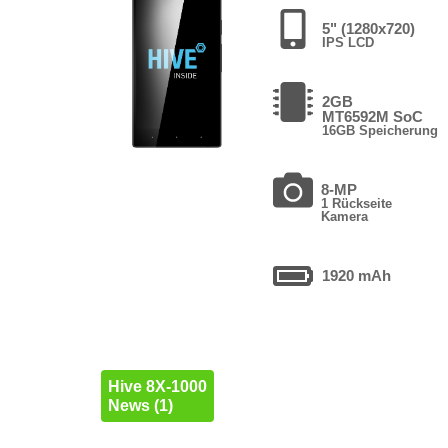
5" (1280x720)
IPS LCD
2GB
MT6592M SoC
16GB Speicherung
8-MP
1 Rückseite
Kamera
1920 mAh
Hive 8X-1000
News (1)