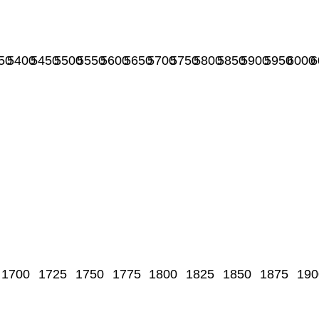
50
5400
5450
5500
5550
5600
5650
5700
5750
5800
5850
5900
5950
6000
6
1700
1725
1750
1775
1800
1825
1850
1875
190