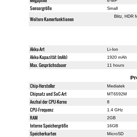
Megapixel
8-MP
Sensorgröße
Small
Blitz
HDR f
Weitere Kamerfunktionen
Akku-Art
Li-Ion
Akku-Kapazität (mAh)
1920 mAh
Max. Gesprächsdauer
11 hours
Pr
Chip-Hersteller
Mediatek
Chipsatz und SoC-Art
MT6592M
Anzhal der CPU-Kerne
8
CPU-Frequenz
1.4 GHz
RAM
2GB
Interne Speichergröße
16GB
Speicherkarten
MicroSD