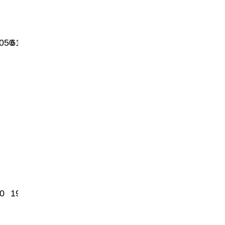
050
6100
0
1925