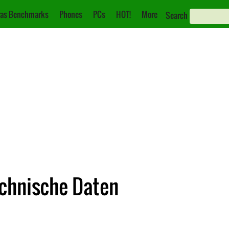
as Benchmarks
Phones
PCs
HOT!
More
Search
echnische Daten