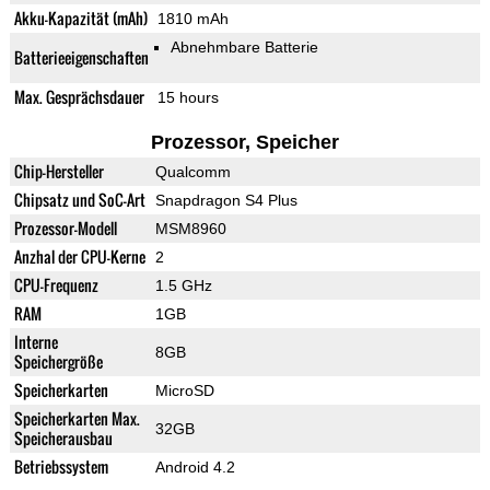
Akku-Kapazität (mAh)
1810 mAh
Abnehmbare Batterie
Batterieeigenschaften
Max. Gesprächsdauer
15 hours
Prozessor, Speicher
Chip-Hersteller
Qualcomm
Chipsatz und SoC-Art
Snapdragon S4 Plus
Prozessor-Modell
MSM8960
Anzhal der CPU-Kerne
2
CPU-Frequenz
1.5 GHz
RAM
1GB
Interne
8GB
Speichergröße
Speicherkarten
MicroSD
Speicherkarten Max.
32GB
Speicherausbau
Betriebssystem
Android 4.2