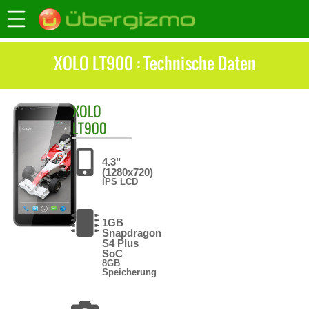
XOLO LT900 : Technische Daten
XOLO
LT900
4.3"
(1280x720)
IPS LCD
1GB
Snapdragon
S4 Plus
SoC
8GB
Speicherung