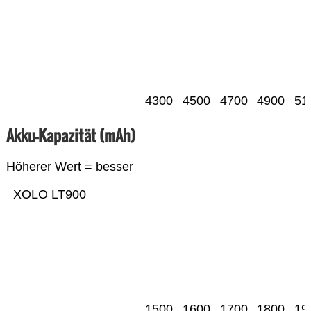
4300
4500
4700
4900
51
Akku-Kapazität (mAh)
Höherer Wert = besser
XOLO LT900
1500
1600
1700
1800
19