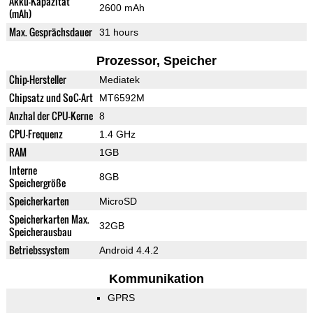
Akku-Kapazität
2600 mAh
(mAh)
Max. Gesprächsdauer
31 hours
Prozessor, Speicher
Chip-Hersteller
Mediatek
Chipsatz und SoC-Art
MT6592M
Anzhal der CPU-Kerne
8
CPU-Frequenz
1.4 GHz
RAM
1GB
Interne
8GB
Speichergröße
Speicherkarten
MicroSD
Speicherkarten Max.
32GB
Speicherausbau
Betriebssystem
Android 4.4.2
Kommunikation
GPRS