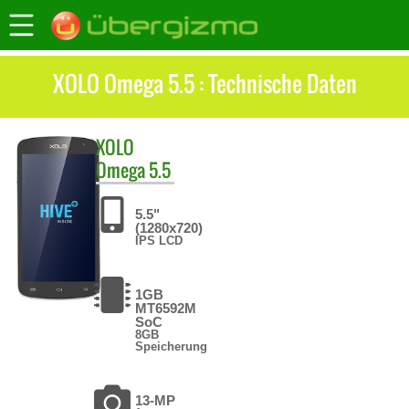
XOLO Omega 5.5 : Technische Daten
XOLO
Omega 5.5
5.5"
(1280x720)
IPS LCD
1GB
MT6592M
SoC
8GB
Speicherung
13-MP