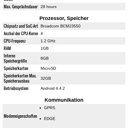
Max. Gesprächsdauer
28 hours
Prozessor, Speicher
Chipsatz und SoC-Art
Broadcom BCM23550
Anzhal der CPU-Kerne
4
CPU-Frequenz
1.2 GHz
RAM
1GB
Interne
8GB
Speichergröße
Speicherkarten
MicroSD
Speicherkarten Max.
32GB
Speicherausbau
Betriebssystem
Android 4.4.2
Kommunikation
GPRS
Modemeigenschaften
EDGE