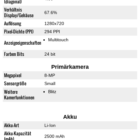
(diagonal)
Verhältnis
67.6%
Display/Gehäuse
Auflösung
1280x720
Pixel-Dichte (PPI)
294 PPI
Multitouch
Anzeigeeigenschaften
Farben Bits
24 bit
Primärkamera
Megapixel
8-MP
Sensorgröße
Small
Weitere
Blitz
Kamerfunktionen
Akku
Akku-Art
Li-Ion
Akku-Kapazität
2500 mAh
(mAh)