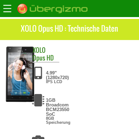
XOLO Opus HD : Technische Daten
XOLO
Opus HD
4.99"
(1280x720)
IPS LCD
1GB
Broadcom
BCM23550
SoC
8GB
Speicherung