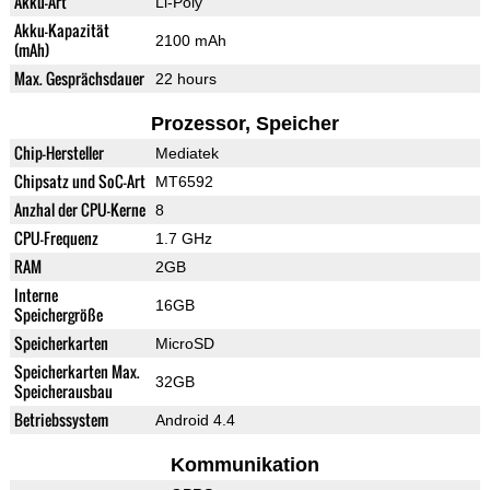
Akku-Art
Li-Poly
Akku-Kapazität
2100 mAh
(mAh)
Max. Gesprächsdauer
22 hours
Prozessor, Speicher
Chip-Hersteller
Mediatek
Chipsatz und SoC-Art
MT6592
Anzhal der CPU-Kerne
8
CPU-Frequenz
1.7 GHz
RAM
2GB
Interne
16GB
Speichergröße
Speicherkarten
MicroSD
Speicherkarten Max.
32GB
Speicherausbau
Betriebssystem
Android 4.4
Kommunikation