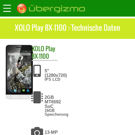
XOLO Play 8X-1100 : Technische Daten
XOLO
Play
8X-1100
5"
(1280x720)
IPS LCD
2GB
MT6592
SoC
16GB
Speicherung
13-MP