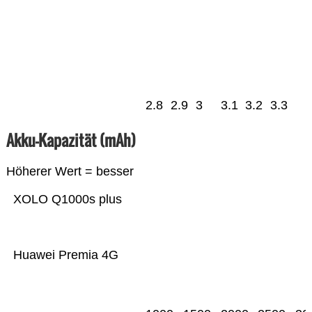
2.8
2.9
3
3.1
3.2
3.3
Akku-Kapazität (mAh)
Höherer Wert = besser
XOLO Q1000s plus
Huawei Premia 4G