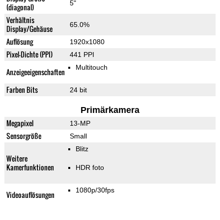
5"
(diagonal)
Verhältnis
65.0%
Display/Gehäuse
Auflösung
1920x1080
Pixel-Dichte (PPI)
441 PPI
Multitouch
Anzeigeeigenschaften
Farben Bits
24 bit
Primärkamera
Megapixel
13-MP
Sensorgröße
Small
Blitz
Weitere
Kamerfunktionen
HDR foto
1080p/30fps
Videoauflösungen