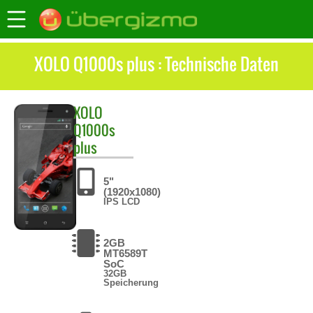
XOLO Q1000s plus : Technische Daten
XOLO
Q1000s
plus
5"
(1920x1080)
IPS LCD
2GB
MT6589T
SoC
32GB
Speicherung