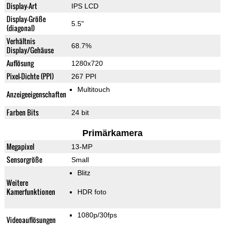
Display-Art
IPS LCD
Display-Größe
5.5"
(diagonal)
Verhältnis
68.7%
Display/Gehäuse
Auflösung
1280x720
Pixel-Dichte (PPI)
267 PPI
Multitouch
Anzeigeeigenschaften
Farben Bits
24 bit
Primärkamera
Megapixel
13-MP
Sensorgröße
Small
Blitz
Weitere
Kamerfunktionen
HDR foto
1080p/30fps
Videoauflösungen