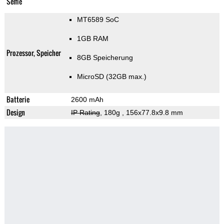
Selfie
MT6589 SoC
1GB RAM
Prozessor, Speicher
8GB Speicherung
MicroSD (32GB max.)
Batterie
2600 mAh
Design
IP Rating
, 180g
, 156x77.8x9.8 mm