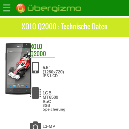
XOLO Q2000 : Technische Daten
XOLO
Q2000
5.5"
(1280x720)
IPS LCD
1GB
MT6589
SoC
8GB
Speicherung
13-MP