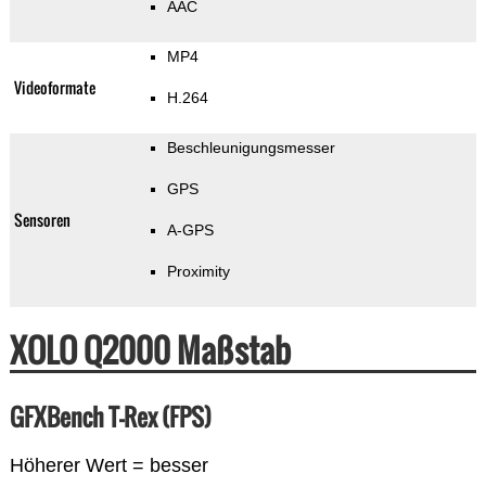
AAC
MP4
Videoformate
H.264
Beschleunigungsmesser
GPS
Sensoren
A-GPS
Proximity
XOLO Q2000 Maßstab
GFXBench T-Rex (FPS)
Höherer Wert = besser