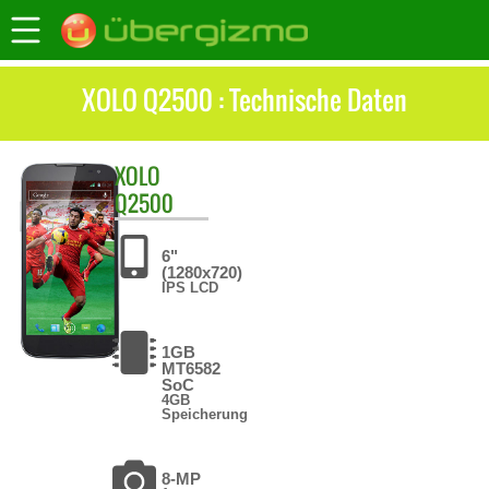
XOLO Q2500 : Technische Daten
XOLO
Q2500
6"
(1280x720)
IPS LCD
1GB
MT6582
SoC
4GB
Speicherung
8-MP