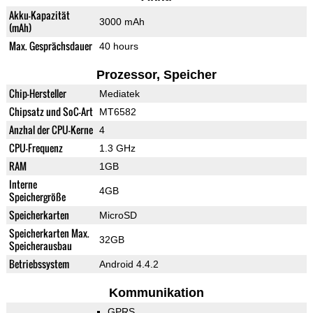
Akku-Kapazität
3000 mAh
(mAh)
Max. Gesprächsdauer
40 hours
Prozessor, Speicher
Chip-Hersteller
Mediatek
Chipsatz und SoC-Art
MT6582
Anzhal der CPU-Kerne
4
CPU-Frequenz
1.3 GHz
RAM
1GB
Interne
4GB
Speichergröße
Speicherkarten
MicroSD
Speicherkarten Max.
32GB
Speicherausbau
Betriebssystem
Android 4.4.2
Kommunikation
GPRS